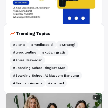
trending_up
Trending Topics
#Bisnis
#mediasosial
#Strategi
#tryoutonline
#kuliah gratis
#Anies Baswedan
#Boarding School tingkat SMA
#Boarding School Al Masoem Bandung
#Sekolah Asrama
#sosmed
AD