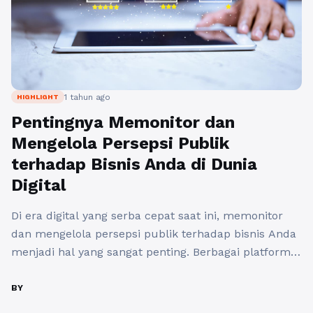
1 tahun ago
HIGHLIGHT
Pentingnya Memonitor dan
Mengelola Persepsi Publik
terhadap Bisnis Anda di Dunia
Digital
Di era digital yang serba cepat saat ini, memonitor
dan mengelola persepsi publik terhadap bisnis Anda
menjadi hal yang sangat penting. Berbagai platform
media sosial, situs review, serta forum diskusi dapat
dengan mudah memengaruhi pandangan konsumen
BY
terhadap merek Anda. Dengan kata lain, reputasi