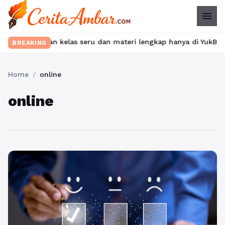
menu
Temukan kelas seru dan materi lengkap hanya di YukBelajar.com. 
BREAKING
Home
/
online
online