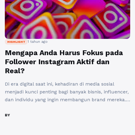
1 tahun ago
HIGHLIGHT
Mengapa Anda Harus Fokus pada
Follower Instagram Aktif dan
Real?
Di era digital saat ini, kehadiran di media sosial
menjadi kunci penting bagi banyak bisnis, influencer,
dan individu yang ingin membangun brand mereka.
Instagram, sebagai salah satu platform media sosial
terpopuler, menawarkan peluang yang luas bagi
BY
pengguna untuk menjangkau audiens yang lebih
besar. Namun, banyak yang terjebak dalam angka—