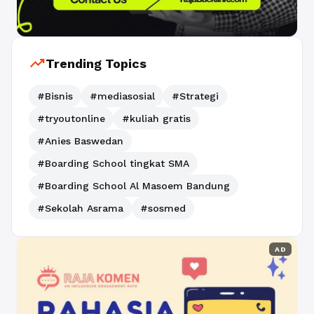
trending_up
Trending Topics
#Bisnis
#mediasosial
#Strategi
#tryoutonline
#kuliah gratis
#Anies Baswedan
#Boarding School tingkat SMA
#Boarding School Al Masoem Bandung
#Sekolah Asrama
#sosmed
AD