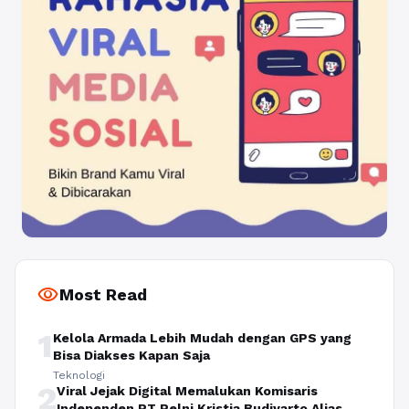
visibility
Most Read
1
Kelola Armada Lebih Mudah dengan GPS yang
Bisa Diakses Kapan Saja
Teknologi
2
Viral Jejak Digital Memalukan Komisaris
Independen PT Pelni Kristia Budiyarto Alias