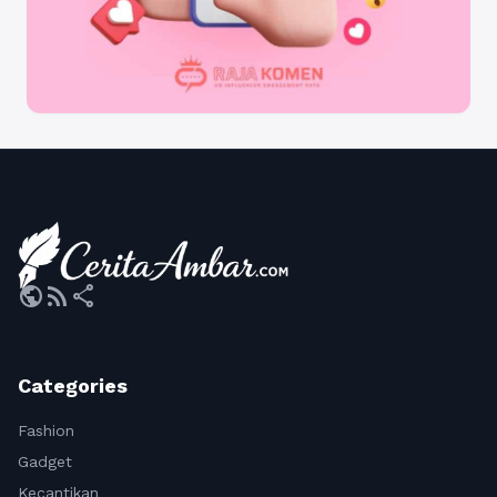
public
rss_feed
share
Categories
Fashion
Gadget
Kecantikan