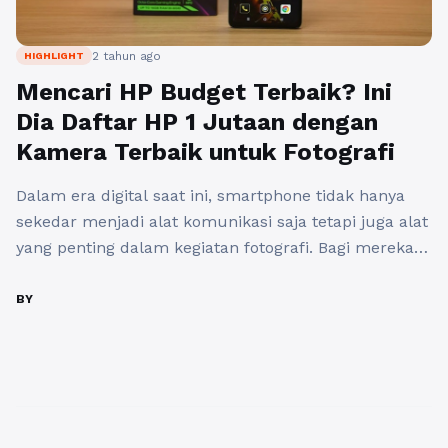
2 tahun ago
HIGHLIGHT
Mencari HP Budget Terbaik? Ini
Dia Daftar HP 1 Jutaan dengan
Kamera Terbaik untuk Fotografi
Dalam era digital saat ini, smartphone tidak hanya
sekedar menjadi alat komunikasi saja tetapi juga alat
yang penting dalam kegiatan fotografi. Bagi mereka
yang mencari ponsel dengan anggaran terbatas
namun tidak ingin mengorbankan kualitas kamera,
BY
berikut ini adalah panduan untuk menemukan hp
harga 1 jutaan yang menawarkan kamera terbaik
untuk keperluan fotografi serta paling banyak ...
Baca
Selengkapnya