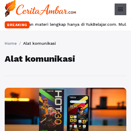
menu
seru dan materi lengkap hanya di YukBelajar.com. Mulai langkah 
BREAKING
Home
/
Alat komunikasi
Alat komunikasi