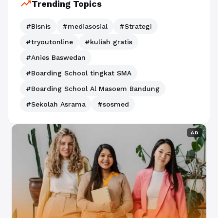
trending_up
Trending Topics
#Bisnis
#mediasosial
#Strategi
#tryoutonline
#kuliah gratis
#Anies Baswedan
#Boarding School tingkat SMA
#Boarding School Al Masoem Bandung
#Sekolah Asrama
#sosmed
AD