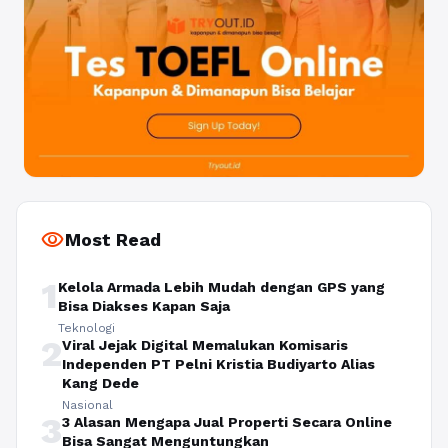
visibility
Most Read
1
Kelola Armada Lebih Mudah dengan GPS yang
Bisa Diakses Kapan Saja
Teknologi
2
Viral Jejak Digital Memalukan Komisaris
Independen PT Pelni Kristia Budiyarto Alias
Kang Dede
Nasional
3
3 Alasan Mengapa Jual Properti Secara Online
Bisa Sangat Menguntungkan