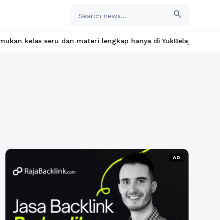
search
s seru dan materi lengkap hanya di YukBelajar.com. Mulai langka
AD