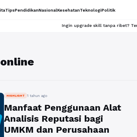
ita
Tips
Pendidikan
Nasional
Kesehatan
Teknologi
Politik
Ingin upgrade skill tanpa ribet? Temukan kela
 online
1 tahun ago
HIGHLIGHT
Manfaat Penggunaan Alat
Analisis Reputasi bagi
UMKM dan Perusahaan