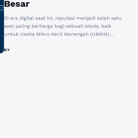
Besar
Di era digital saat ini, reputasi menjadi salah satu
aset paling berharga bagi sebuah bisnis, baik
untuk Usaha Mikro Kecil Menengah (UMKM)
maupun perusahaan besar. Salah satu cara efektif
untuk mengelola dan meningkatkan reputasi
BY
bisnis adalah melalui penggunaan alat analisis
reputasi online. Dengan memperhatikan analisis
reputasi online, perusahaan dapat memahami
bagaimana mereka dipersepsikan oleh pelanggan
...
Baca Selengkapnya