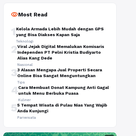
visibility
Most Read
1
Kelola Armada Lebih Mudah dengan GPS
yang Bisa Diakses Kapan Saja
Teknologi
2
Viral Jejak Digital Memalukan Komisaris
Independen PT Pelni Kristia Budiyarto
Alias Kang Dede
Nasional
3
3 Alasan Mengapa Jual Properti Secara
Online Bisa Sangat Menguntungkan
Tips
4
Cara Membuat Donat Kampung Anti Gagal
untuk Menu Berbuka Puasa
Kuliner
5
5 Tempat Wisata di Pulau Nias Yang Wajib
Anda Kunjungi
Pariwisata