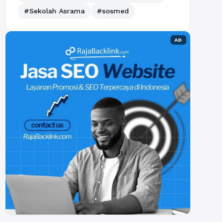
#Sekolah Asrama
#sosmed
AD