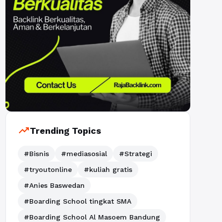
trending_up
Trending Topics
#Bisnis
#mediasosial
#Strategi
#tryoutonline
#kuliah gratis
#Anies Baswedan
#Boarding School tingkat SMA
#Boarding School Al Masoem Bandung