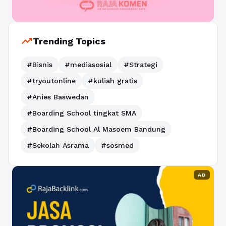
trending_up
Trending Topics
#Bisnis
#mediasosial
#Strategi
#tryoutonline
#kuliah gratis
#Anies Baswedan
#Boarding School tingkat SMA
#Boarding School Al Masoem Bandung
#Sekolah Asrama
#sosmed
AD