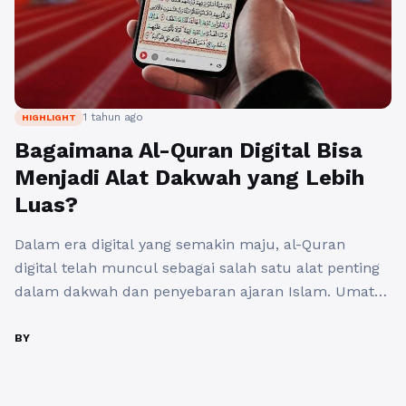
1 tahun ago
HIGHLIGHT
Bagaimana Al-Quran Digital Bisa
Menjadi Alat Dakwah yang Lebih
Luas?
Dalam era digital yang semakin maju, al-Quran
digital telah muncul sebagai salah satu alat penting
dalam dakwah dan penyebaran ajaran Islam. Umat
Muslim di seluruh dunia kini dapat mengakses kitab
suci mereka dalam format digital yang lebih praktis
BY
dan interaktif. Hal ini memberikan banyak
kemudahan untuk mempelajari isi al-Quran, serta