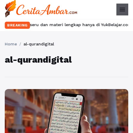
menu
n kelas seru dan materi lengkap hanya di YukBelajar.com. Mulai l
BREAKING
Home
/
al-qurandigital
al-qurandigital