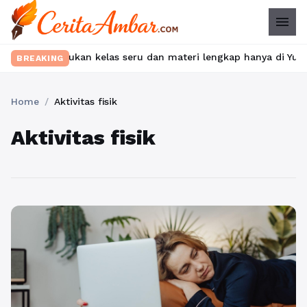
menu
bet? Temukan kelas seru dan materi lengkap hanya di YukBelajar.
BREAKING
Home
/
Aktivitas fisik
Aktivitas fisik