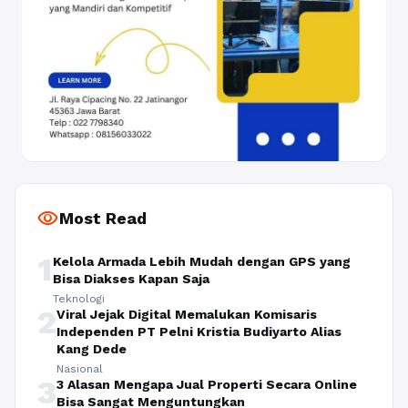
visibility
Most Read
1
Kelola Armada Lebih Mudah dengan GPS yang
Bisa Diakses Kapan Saja
Teknologi
2
Viral Jejak Digital Memalukan Komisaris
Independen PT Pelni Kristia Budiyarto Alias
Kang Dede
Nasional
3
3 Alasan Mengapa Jual Properti Secara Online
Bisa Sangat Menguntungkan