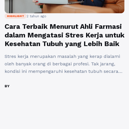
2 tahun ago
HIGHLIGHT
Cara Terbaik Menurut Ahli Farmasi
dalam Mengatasi Stres Kerja untuk
Kesehatan Tubuh yang Lebih Baik
Stres kerja merupakan masalah yang kerap dialami
oleh banyak orang di berbagai profesi. Tak jarang,
kondisi ini mempengaruhi kesehatan tubuh secara
keseluruhan, mulai dari menurunnya daya tahan
tubuh hingga gangguan psikologis. Menurut para ahli
BY
farmasi, ada beberapa cara efektif yang dapat
dilakukan untuk mengatasi stres kerja demi menjaga
kesehatan tubuh yang lebih baik. 1. Rutin ...
Baca
Selengkapnya