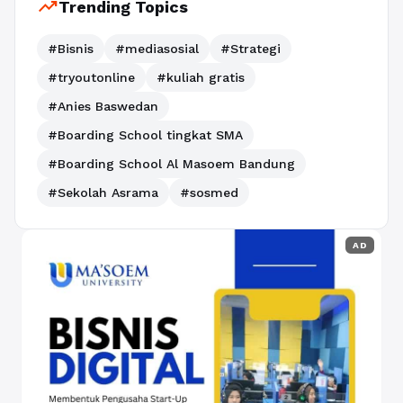
trending_up
Trending Topics
#Bisnis
#mediasosial
#Strategi
#tryoutonline
#kuliah gratis
#Anies Baswedan
#Boarding School tingkat SMA
#Boarding School Al Masoem Bandung
#Sekolah Asrama
#sosmed
AD