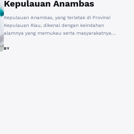
Kepulauan Anambas
Kepulauan Anambas, yang terletak di Provinsi
Kepulauan Riau, dikenal dengan keindahan
alamnya yang memukau serta masyarakatnya
yang ramah. Namun, di balik pesona alamnya
tersebut, terdapat tantangan dalam penyediaan
BY
layanan kesehatan, khususnya layanan farmasi
yang berkualitas. Menjawab tantangan ini,
Persatuan Ahli Farmasi Indonesia (PAFI)
Tarempa hadir sebagai solusi dan motor
penggerak dalam meningkatkan kualitas
pelayanan farmasi di ...
Baca Selengkapnya