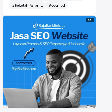
#Sekolah Asrama
#sosmed
AD