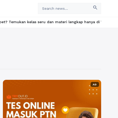
search
an kelas seru dan materi lengkap hanya di YukBelajar.com. Mulai
AD