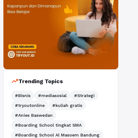
trending_up
Trending Topics
#Bisnis
#mediasosial
#Strategi
#tryoutonline
#kuliah gratis
#Anies Baswedan
#Boarding School tingkat SMA
#Boarding School Al Masoem Bandung