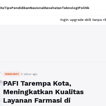
ita
Tips
Pendidikan
Nasional
Kesehatan
Teknologi
Politik
Ingin upgrade skill tanpa ribet? Temuk
2 tahun ago
HIGHLIGHT
PAFI Tarempa Kota,
Meningkatkan Kualitas
Layanan Farmasi di