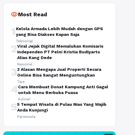
visibility
Most Read
1
Kelola Armada Lebih Mudah dengan GPS
yang Bisa Diakses Kapan Saja
Teknologi
2
Viral Jejak Digital Memalukan Komisaris
Independen PT Pelni Kristia Budiyarto
Alias Kang Dede
Nasional
3
3 Alasan Mengapa Jual Properti Secara
Online Bisa Sangat Menguntungkan
Tips
4
Cara Membuat Donat Kampung Anti Gagal
untuk Menu Berbuka Puasa
Kuliner
5
5 Tempat Wisata di Pulau Nias Yang Wajib
Anda Kunjungi
Pariwisata