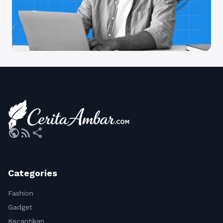
public
rss_feed
share
Categories
Fashion
Gadget
Kecantikan