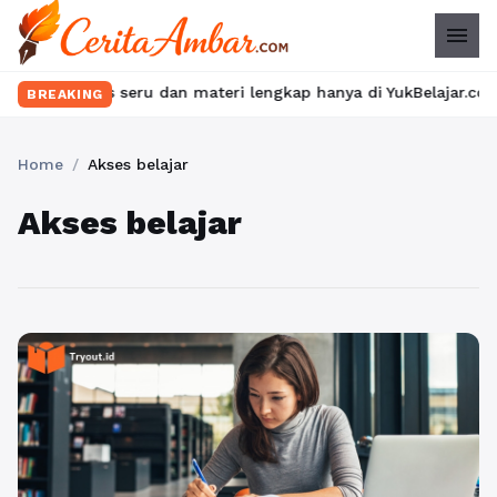
menu
ukan kelas seru dan materi lengkap hanya di YukBelajar.com. Mula
BREAKING
Home
/
Akses belajar
Akses belajar