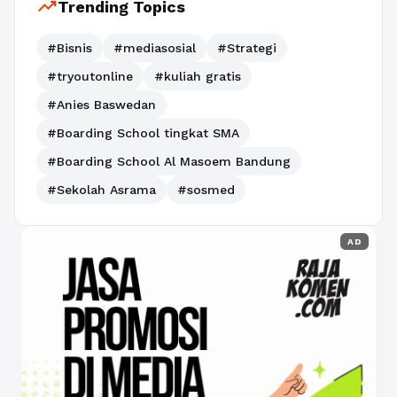
trending_up
Trending Topics
#Bisnis
#mediasosial
#Strategi
#tryoutonline
#kuliah gratis
#Anies Baswedan
#Boarding School tingkat SMA
#Boarding School Al Masoem Bandung
#Sekolah Asrama
#sosmed
AD