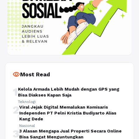
visibility
Most Read
1
Kelola Armada Lebih Mudah dengan GPS yang
Bisa Diakses Kapan Saja
Teknologi
2
Viral Jejak Digital Memalukan Komisaris
Independen PT Pelni Kristia Budiyarto Alias
Kang Dede
Nasional
3
3 Alasan Mengapa Jual Properti Secara Online
Bisa Sangat Menguntungkan