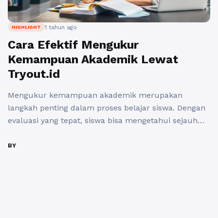
1 tahun ago
HIGHLIGHT
Cara Efektif Mengukur
Kemampuan Akademik Lewat
Tryout.id
Mengukur kemampuan akademik merupakan
langkah penting dalam proses belajar siswa. Dengan
evaluasi yang tepat, siswa bisa mengetahui sejauh
mana pemahaman mereka terhadap materi
pelajaran sekaligus mempersiapkan diri untuk
BY
menghadapi ujian resmi. Di era digital seperti
sekarang, hadirnya berbagai platform edukasi
memudahkan siswa dalam mengakses latihan soal
dan simulasi ujian kapan saja dan di mana saja. ...
Baca Selengkapnya