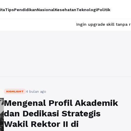
ita
Tips
Pendidikan
Nasional
Kesehatan
Teknologi
Politik
Ingin upgrade skill tanpa ribet? Temu
4 bulan ago
HIGHLIGHT
Mengenal Profil Akademik
dan Dedikasi Strategis
Wakil Rektor II di