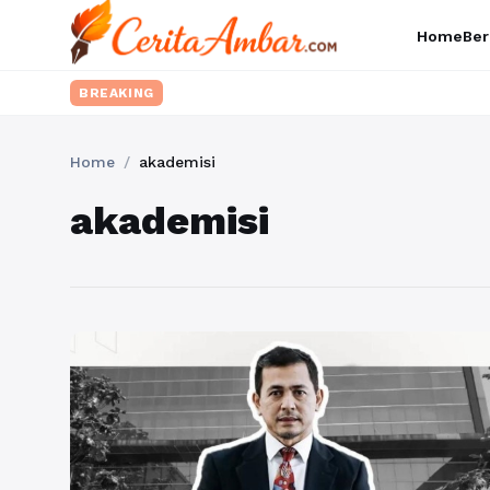
Home
Ber
BREAKING
Home
/
akademisi
akademisi