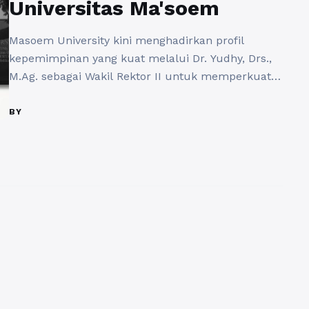
Universitas Ma'soem
Masoem University kini menghadirkan profil
kepemimpinan yang kuat melalui Dr. Yudhy, Drs.,
M.Ag. sebagai Wakil Rektor II untuk memperkuat
tata kelola institusi pada awal tahun 2026 ini. Topik
ini sangat urgen untuk dibahas karena
BY
memberikan manfaat akademik bagi transparansi
lembaga serta menjaga relevansi perkembangan
keilmuan manajemen pendidikan tinggi modern
yang berbasis pada nilai-nilai integritas serta ...
Baca Selengkapnya