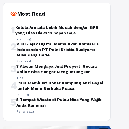
visibility
Most Read
1
Kelola Armada Lebih Mudah dengan GPS
yang Bisa Diakses Kapan Saja
Teknologi
2
Viral Jejak Digital Memalukan Komisaris
Independen PT Pelni Kristia Budiyarto
Alias Kang Dede
Nasional
3
3 Alasan Mengapa Jual Properti Secara
Online Bisa Sangat Menguntungkan
Tips
4
Cara Membuat Donat Kampung Anti Gagal
untuk Menu Berbuka Puasa
Kuliner
5
5 Tempat Wisata di Pulau Nias Yang Wajib
Anda Kunjungi
Pariwisata