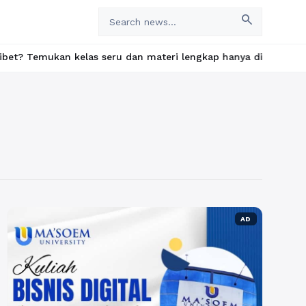
search
kan kelas seru dan materi lengkap hanya di YukBelajar.com. Mula
AD