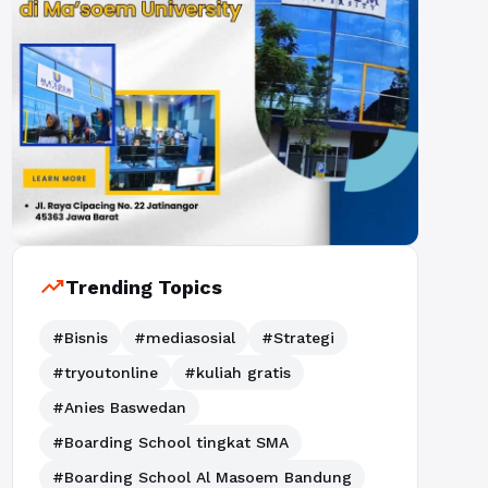
trending_up
Trending Topics
#Bisnis
#mediasosial
#Strategi
#tryoutonline
#kuliah gratis
#Anies Baswedan
#Boarding School tingkat SMA
#Boarding School Al Masoem Bandung