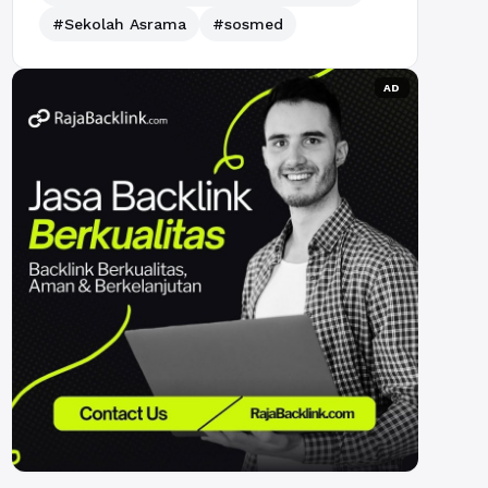
#Sekolah Asrama
#sosmed
AD