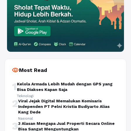
visibility
Most Read
1
Kelola Armada Lebih Mudah dengan GPS yang
Bisa Diakses Kapan Saja
Teknologi
2
Viral Jejak Digital Memalukan Komisaris
Independen PT Pelni Kristia Budiyarto Alias
Kang Dede
Nasional
3
3 Alasan Mengapa Jual Properti Secara Online
Bisa Sangat Menguntungkan