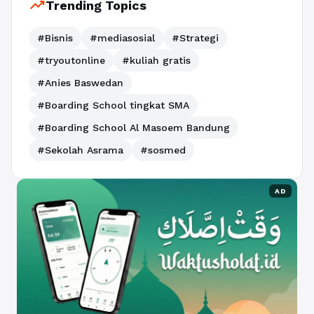
trending_up
Trending Topics
#Bisnis
#mediasosial
#Strategi
#tryoutonline
#kuliah gratis
#Anies Baswedan
#Boarding School tingkat SMA
#Boarding School Al Masoem Bandung
#Sekolah Asrama
#sosmed
AD