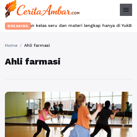
menu
 Temukan kelas seru dan materi lengkap hanya di YukBelajar.com.
BREAKING
Home
/
Ahli farmasi
Ahli farmasi