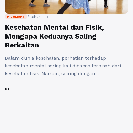
2 tahun ago
HIGHLIGHT
Kesehatan Mental dan Fisik,
Mengapa Keduanya Saling
Berkaitan
Dalam dunia kesehatan, perhatian terhadap
kesehatan mental sering kali dibahas terpisah dari
kesehatan fisik. Namun, seiring dengan
perkembangan ilmu pengetahuan dan peran ahli
farmasi yang semakin vital, kesadaran akan kaitan
BY
erat antara kesehatan mental dan fisik semakin jelas.
Persatuan Ahli Farmasi Indonesia (PAFI), khususnya
cabang Pulau Tokong Belayar dengan website
https://pafipulautokongbelayar.org/, sangat
memahami pentingnya hubungan ...
Baca