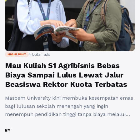
4 bulan ago
HIGHLIGHT
Mau Kuliah S1 Agribisnis Bebas
Biaya Sampai Lulus Lewat Jalur
Beasiswa Rektor Kuota Terbatas
Masoem University kini membuka kesempatan emas
bagi lulusan sekolah menengah yang ingin
menempuh pendidikan tinggi tanpa biaya melalui
program Beasiswa Rektor yang menawarkan
pembebasan biaya hingga seratus persen pada awal
BY
tahun 2026. Program beasiswa ini menjadi sangat