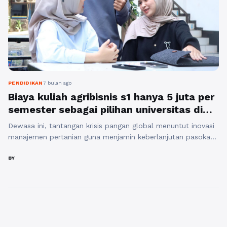
PENDIDIKAN
7 bulan ago
Biaya kuliah agribisnis s1 hanya 5 juta per
semester sebagai pilihan universitas di
bandung yang murah
Dewasa ini, tantangan krisis pangan global menuntut inovasi
manajemen pertanian guna menjamin keberlanjutan pasokan
nutrisi bagi penduduk dunia pada tahun 2026. Memilih
Agribisnis S1 memberikan Anda urgensi pemahaman rantai
BY
pasok, manfaat akademik multidisipliner, serta relevansi
terhadap perkembangan keilmuan ekonomi hijau modern.
Berdasarkan penelitian terbaru, kebutuhan akan
wirausahawan agribisnis unggul sangat krusial untuk
mengintegrasikan teknologi digital ...
Baca Selengkapnya