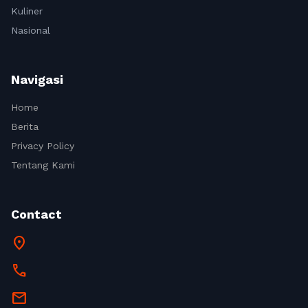
Kuliner
Nasional
Navigasi
Home
Berita
Privacy Policy
Tentang Kami
Contact
location_on
call
mail