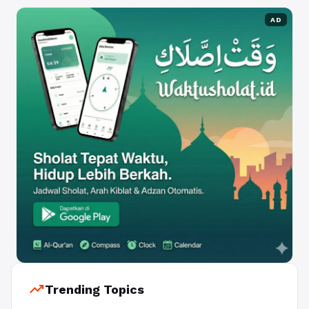
AD
trending_up
Trending Topics