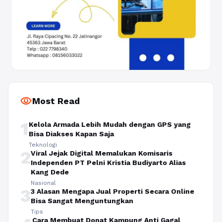
visibility
Most Read
1
Kelola Armada Lebih Mudah dengan GPS yang
Bisa Diakses Kapan Saja
Teknologi
2
Viral Jejak Digital Memalukan Komisaris
Independen PT Pelni Kristia Budiyarto Alias
Kang Dede
Nasional
3
3 Alasan Mengapa Jual Properti Secara Online
Bisa Sangat Menguntungkan
Tips
Cara Membuat Donat Kampung Anti Gagal