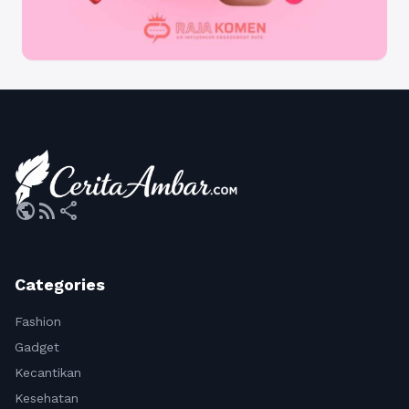
public
rss_feed
share
Categories
Fashion
Gadget
Kecantikan
Kesehatan