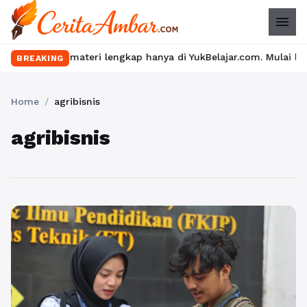
menu
materi lengkap hanya di YukBelajar.com. Mulai langkah suksesmu 
BREAKING
Home
/
agribisnis
agribisnis