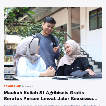
urgen bagi calon mahasiswa yang ingin menguasai
sektor pertanian modern karena memberikan
manfaat akademik luar biasa serta sangat ...
Baca
Selengkapnya
PENDIDIKAN
5 bulan ago
Maukah Kuliah S1 Agribisnis Gratis
Seratus Persen Lewat Jalur Beasiswa
Rektor Gelombang Pertama?