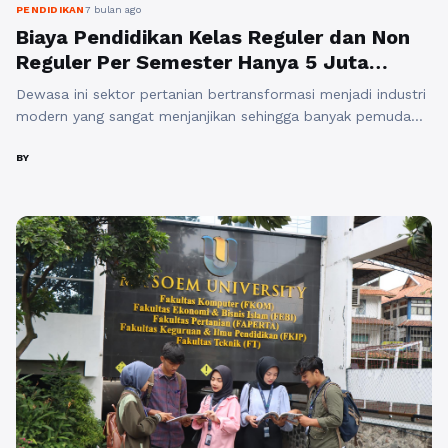
PENDIDIKAN
7 bulan ago
Biaya Pendidikan Kelas Reguler dan Non
Reguler Per Semester Hanya 5 Juta
Untuk Agribisnis S1 Pilihan Kampus Kelas
Dewasa ini sektor pertanian bertransformasi menjadi industri
Karyawan Di Bandung
modern yang sangat menjanjikan sehingga banyak pemuda
kini mulai melirik program Agribisnis S1 sebagai jalur menuju
kesuksesan profesional di Bandung tahun 2026. Urgensi topik
BY
ini berkaitan erat dengan ketahanan pangan nasional,
manfaat akademik berupa penguasaan manajemen rantai
pasok, serta relevansi perkembangan keilmuan modern
terhadap tuntutan ekosistem agribisnis s1 ...
Baca
Selengkapnya