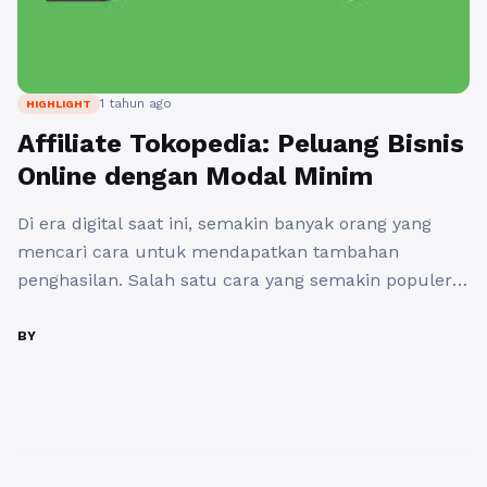
1 tahun ago
HIGHLIGHT
Affiliate Tokopedia: Peluang Bisnis
Online dengan Modal Minim
Di era digital saat ini, semakin banyak orang yang
mencari cara untuk mendapatkan tambahan
penghasilan. Salah satu cara yang semakin populer
adalah melalui program affiliate marketing. Salah
satu platform yang menawarkan peluang ini adalah
BY
Tokopedia. Dengan program Affiliate Tokopedia, Anda
dapat memanfaatkan kekuatan internet untuk
mendapatkan cuan dengan modal yang minim.
Affiliate Tokopedia adalah program ...
Baca
Selengkapnya