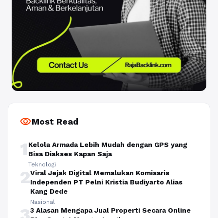
visibility
Most Read
1
Kelola Armada Lebih Mudah dengan GPS yang
Bisa Diakses Kapan Saja
Teknologi
2
Viral Jejak Digital Memalukan Komisaris
Independen PT Pelni Kristia Budiyarto Alias
Kang Dede
Nasional
3
3 Alasan Mengapa Jual Properti Secara Online