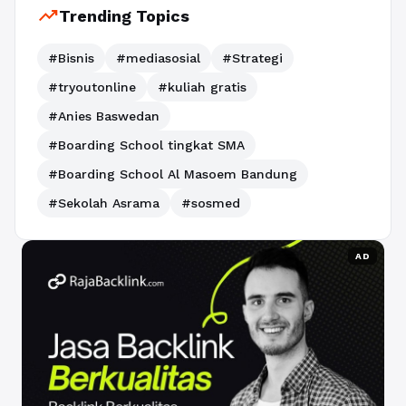
trending_up
Trending Topics
#Bisnis
#mediasosial
#Strategi
#tryoutonline
#kuliah gratis
#Anies Baswedan
#Boarding School tingkat SMA
#Boarding School Al Masoem Bandung
#Sekolah Asrama
#sosmed
AD