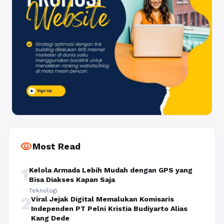
visibility
Most Read
1
Kelola Armada Lebih Mudah dengan GPS yang
Bisa Diakses Kapan Saja
Teknologi
2
Viral Jejak Digital Memalukan Komisaris
Independen PT Pelni Kristia Budiyarto Alias
Kang Dede