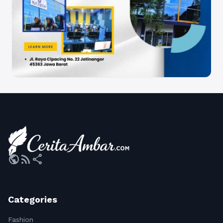
public
rss_feed
share
Categories
Fashion