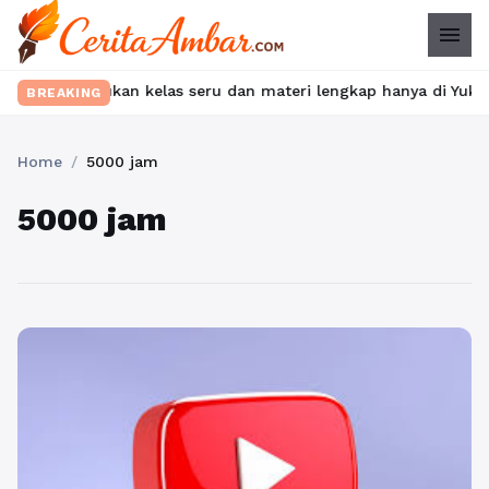
menu
et? Temukan kelas seru dan materi lengkap hanya di YukBelajar.c
BREAKING
Home
/
5000 jam
5000 jam