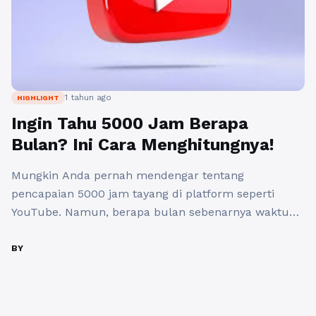
1 tahun ago
HIGHLIGHT
Ingin Tahu 5000 Jam Berapa
Bulan? Ini Cara Menghitungnya!
Mungkin Anda pernah mendengar tentang
pencapaian 5000 jam tayang di platform seperti
YouTube. Namun, berapa bulan sebenarnya waktu
tersebut jika kita mengubahnya menjadi bulan?
Dalam artikel ini, kita akan membahas cara
BY
menghitung 5000 jam menjadi bulan serta menggali
lebih dalam tentang pentingnya jam tayang di dunia
digital, terutama bagi para konten kreator YouTube.