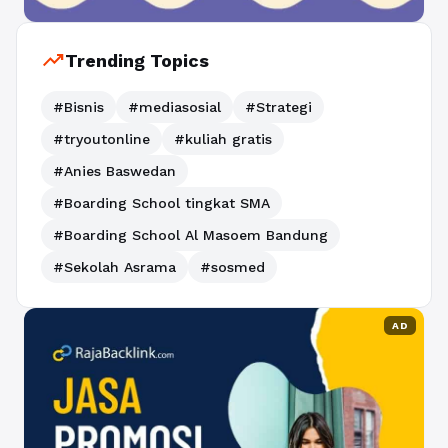
trending_up
Trending Topics
#Bisnis
#mediasosial
#Strategi
#tryoutonline
#kuliah gratis
#Anies Baswedan
#Boarding School tingkat SMA
#Boarding School Al Masoem Bandung
#Sekolah Asrama
#sosmed
AD