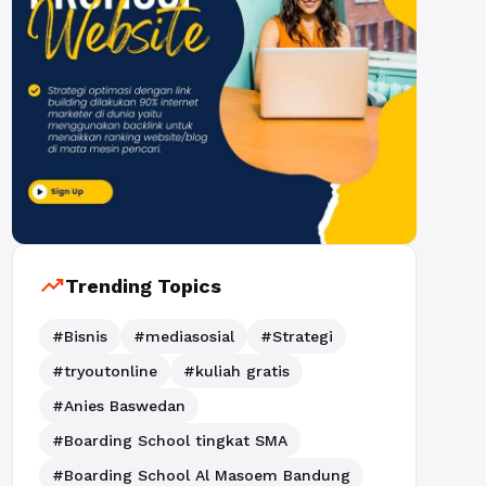
trending_up
Trending Topics
#Bisnis
#mediasosial
#Strategi
#tryoutonline
#kuliah gratis
#Anies Baswedan
#Boarding School tingkat SMA
#Boarding School Al Masoem Bandung