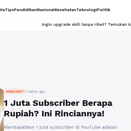
ita
Tips
Pendidikan
Nasional
Kesehatan
Teknologi
Politik
Ingin upgrade skill tanpa ribet? Temukan kelas seru d
1 tahun ago
HIGHLIGHT
1 Juta Subscriber Berapa
Rupiah? Ini Rinciannya!
Mendapatkan 1 juta subscriber di YouTube adalah