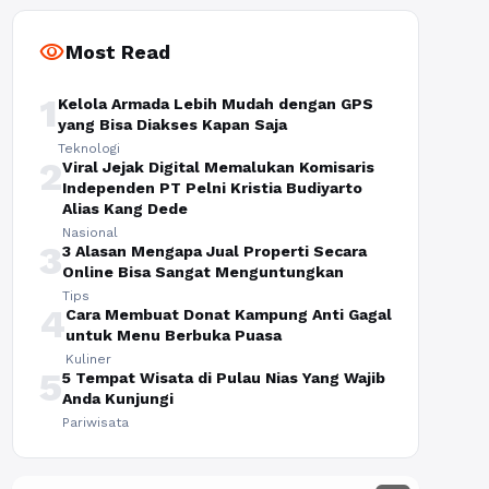
visibility
Most Read
1
Kelola Armada Lebih Mudah dengan GPS
yang Bisa Diakses Kapan Saja
Teknologi
2
Viral Jejak Digital Memalukan Komisaris
Independen PT Pelni Kristia Budiyarto
Alias Kang Dede
Nasional
3
3 Alasan Mengapa Jual Properti Secara
Online Bisa Sangat Menguntungkan
Tips
4
Cara Membuat Donat Kampung Anti Gagal
untuk Menu Berbuka Puasa
Kuliner
5
5 Tempat Wisata di Pulau Nias Yang Wajib
Anda Kunjungi
Pariwisata