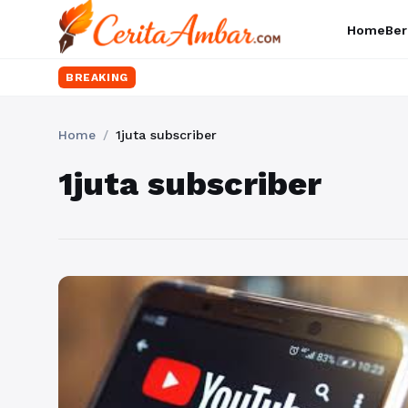
Home
Ber
BREAKING
Home
/
1juta subscriber
1juta subscriber