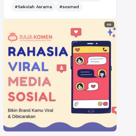
#Sekolah Asrama
#sosmed
AD