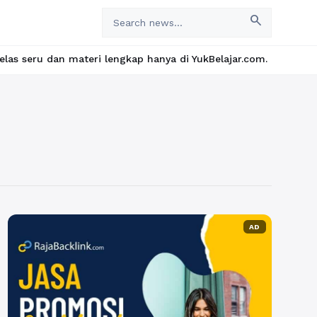
search
an materi lengkap hanya di YukBelajar.com. Mulai langkah sukses
AD