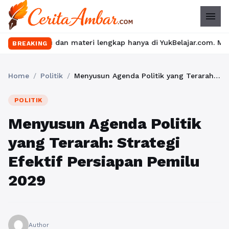
menu
dan materi lengkap hanya di YukBelajar.com. Mulai langkah sukse
BREAKING
Home
/
Politik
/
Menyusun Agenda Politik yang Terarah: Strategi Efektif Persiapan Pemilu 2029
POLITIK
Menyusun Agenda Politik
yang Terarah: Strategi
Efektif Persiapan Pemilu
2029
Author