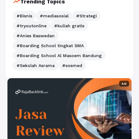
trending_up
Trending Topics
#Bisnis
#mediasosial
#Strategi
#tryoutonline
#kuliah gratis
#Anies Baswedan
#Boarding School tingkat SMA
#Boarding School Al Masoem Bandung
#Sekolah Asrama
#sosmed
AD