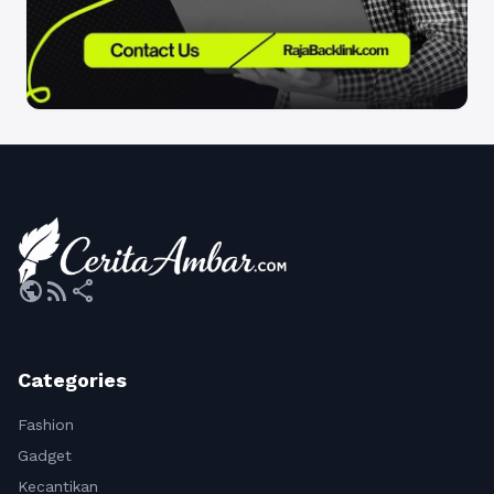
public
rss_feed
share
Categories
Fashion
Gadget
Kecantikan