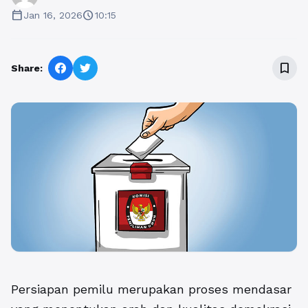
calendar_today
schedule
Jan 16, 2026
10:15
bookmark_border
Share:
Persiapan pemilu merupakan proses mendasar