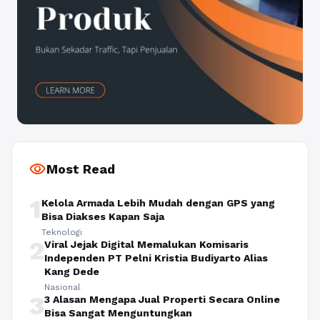
visibility
Most Read
1
Kelola Armada Lebih Mudah dengan GPS yang
Bisa Diakses Kapan Saja
Teknologi
2
Viral Jejak Digital Memalukan Komisaris
Independen PT Pelni Kristia Budiyarto Alias
Kang Dede
Nasional
3
3 Alasan Mengapa Jual Properti Secara Online
Bisa Sangat Menguntungkan