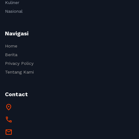
Kuliner
Nasional
Navigasi
Home
Berita
Privacy Policy
Tentang Kami
Contact
location_on
call
mail