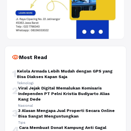
visibility
Most Read
1
Kelola Armada Lebih Mudah dengan GPS yang
Bisa Diakses Kapan Saja
Teknologi
2
Viral Jejak Digital Memalukan Komisaris
Independen PT Pelni Kristia Budiyarto Alias
Kang Dede
Nasional
3
3 Alasan Mengapa Jual Properti Secara Online
Bisa Sangat Menguntungkan
Tips
4
Cara Membuat Donat Kampung Anti Gagal