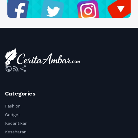
public
rss_feed
share
Categories
Fashion
Gadget
Kecantikan
Kesehatan