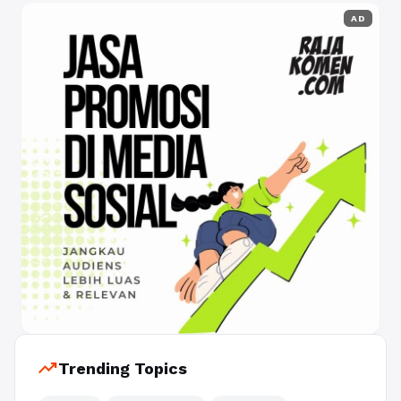
AD
trending_up
Trending Topics