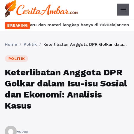
menu
eru dan materi lengkap hanya di YukBelajar.com. Mulai langkah s
BREAKING
Home
/
Politik
/
Keterlibatan Anggota DPR Golkar dalam Isu-isu Sosial dan Ekonomi: Analisis Kasus
POLITIK
Keterlibatan Anggota DPR
Golkar dalam Isu-isu Sosial
dan Ekonomi: Analisis
Kasus
Author