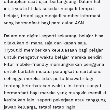
diterapkan saat ujian berlangsung. Dalam hal
ini, tryout.id tidak sekedar menjadi tempat
belajar, tetapi juga menjadi sumber informasi
yang bermanfaat bagi para calon ASN.
Dalam era digital seperti sekarang, belajar bisa
dilakukan di mana saja dan kapan saja.
Tryout.id memberikan keleluasaan bagi pelajar
untuk mengatur waktu belajar mereka sendiri.
Fitur mobile-friendly memungkinkan pengguna
untuk berlatih melalui perangkat smartphone,
sehingga mereka tidak perlu khawatir lagi
tentang keterbatasan waktu. Ini tentu sangat
bermanfaat bagi mereka yang mungkin memiliki
kesibukan lain, seperti pekerjaan atau tanggung
jawab keluarga, tetapi tetap ingin