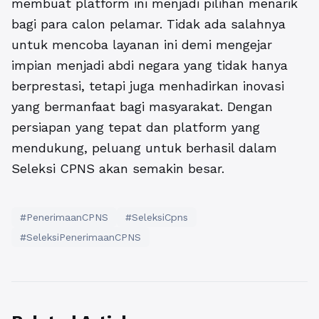
membuat platform ini menjadi pilihan menarik
bagi para calon pelamar. Tidak ada salahnya
untuk mencoba layanan ini demi mengejar
impian menjadi abdi negara yang tidak hanya
berprestasi, tetapi juga menhadirkan inovasi
yang bermanfaat bagi masyarakat. Dengan
persiapan yang tepat dan platform yang
mendukung, peluang untuk berhasil dalam
Seleksi CPNS akan semakin besar.
#PenerimaanCPNS
#SeleksiCpns
#SeleksiPenerimaanCPNS