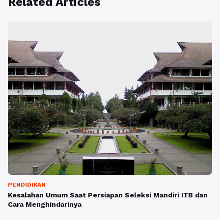
Related Articles
PENDIDIKAN
Kesalahan Umum Saat Persiapan Seleksi Mandiri ITB dan
Cara Menghindarinya