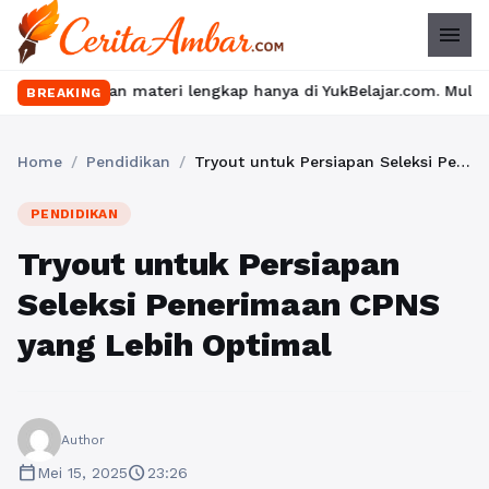
menu
n materi lengkap hanya di YukBelajar.com. Mulai langkah suksesm
BREAKING
Home
/
Pendidikan
/
Tryout untuk Persiapan Seleksi Penerimaan CPNS yang Lebih Optimal
PENDIDIKAN
Tryout untuk Persiapan
Seleksi Penerimaan CPNS
yang Lebih Optimal
Author
calendar_today
schedule
Mei 15, 2025
23:26