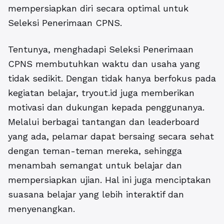
mempersiapkan diri secara optimal untuk
Seleksi Penerimaan CPNS.
Tentunya, menghadapi Seleksi Penerimaan
CPNS membutuhkan waktu dan usaha yang
tidak sedikit. Dengan tidak hanya berfokus pada
kegiatan belajar, tryout.id juga memberikan
motivasi dan dukungan kepada penggunanya.
Melalui berbagai tantangan dan leaderboard
yang ada, pelamar dapat bersaing secara sehat
dengan teman-teman mereka, sehingga
menambah semangat untuk belajar dan
mempersiapkan ujian. Hal ini juga menciptakan
suasana belajar yang lebih interaktif dan
menyenangkan.