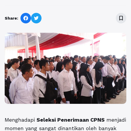
bookmark_border
Share:
Menghadapi
Seleksi Penerimaan CPNS
menjadi
momen yang sangat dinantikan oleh banyak