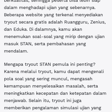
berkualitas, sehingga peserta bisa lebih siap
dalam menghadapi ujian yang sebenarnya.
Beberapa website yang terkenal menyediakan
tryout secara gratis adalah Ruangguru, Zenius,
dan Eduka. Di dalamnya, kamu akan
menemukan soal-soal yang mirip dengan ujian
masuk STAN, serta pembahasan yang
mendalam.
Mengapa tryout STAN pemula ini penting?
Karena melalui tryout, kamu dapat mengenali
pola soal yang sering muncul, mengasah
kemampuan menyelesaikan masalah, serta
meningkatkan kecepatan dan ketepatan dalam
menjawab. Selain itu, tryout ini juga
memberikan pengalaman simulasi ujian yang