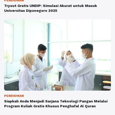
PENDIDIKAN
Tryout Gratis UNDIP: Simulasi Akurat untuk Masuk
Universitas Diponegoro 2025
PENDIDIKAN
Siapkah Anda Menjadi Sarjana Teknologi Pangan Melalui
Program Kuliah Gratis Khusus Penghafal Al Quran