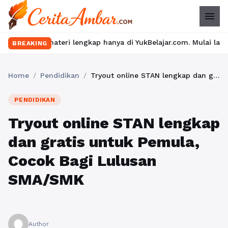
menu
teri lengkap hanya di YukBelajar.com. Mulai langkah suksesmu ha
BREAKING
Home
/
Pendidikan
/
Tryout online STAN lengkap dan gratis untuk Pemula, Cocok Bagi Lulusan SMA/SMK
PENDIDIKAN
Tryout online STAN lengkap
dan gratis untuk Pemula,
Cocok Bagi Lulusan
SMA/SMK
Author