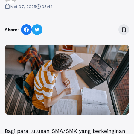
calendar_today
schedule
Mei 07, 2025
05:44
bookmark_border
Share:
Bagi para lulusan SMA/SMK yang berkeinginan