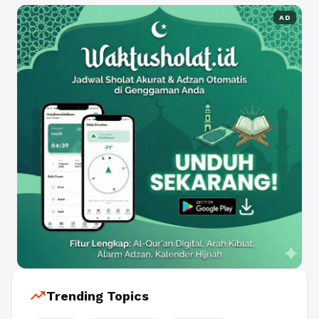
AD
trending_up
Trending Topics