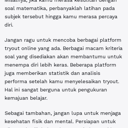
soal matematika, perbanyaklah latihan pada
subjek tersebut hingga kamu merasa percaya
diri.
Jangan ragu untuk mencoba berbagai platform
tryout online yang ada. Berbagai macam kriteria
soal yang disediakan akan membantumu untuk
menempa diri lebih keras. Beberapa platform
juga memberikan statistik dan analisis
performa setelah kamu menyelesaikan tryout.
Hal ini sangat berguna untuk pengukuran
kemajuan belajar.
Sebagai tambahan, jangan lupa untuk menjaga
kesehatan fisik dan mental. Persiapan untuk