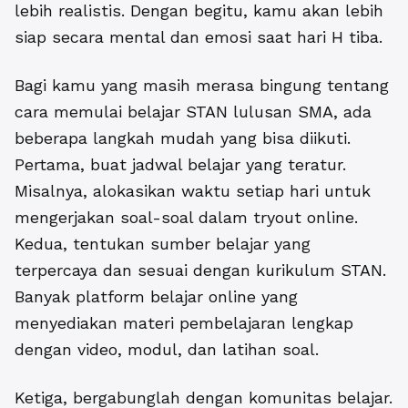
lebih realistis. Dengan begitu, kamu akan lebih
siap secara mental dan emosi saat hari H tiba.
Bagi kamu yang masih merasa bingung tentang
cara memulai belajar STAN lulusan SMA, ada
beberapa langkah mudah yang bisa diikuti.
Pertama, buat jadwal belajar yang teratur.
Misalnya, alokasikan waktu setiap hari untuk
mengerjakan soal-soal dalam tryout online.
Kedua, tentukan sumber belajar yang
terpercaya dan sesuai dengan kurikulum STAN.
Banyak platform belajar online yang
menyediakan materi pembelajaran lengkap
dengan video, modul, dan latihan soal.
Ketiga, bergabunglah dengan komunitas belajar.