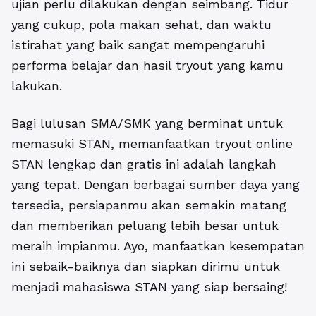
ujian perlu dilakukan dengan seimbang. Tidur
yang cukup, pola makan sehat, dan waktu
istirahat yang baik sangat mempengaruhi
performa belajar dan hasil tryout yang kamu
lakukan.
Bagi lulusan SMA/SMK yang berminat untuk
memasuki STAN, memanfaatkan tryout online
STAN lengkap dan gratis ini adalah langkah
yang tepat. Dengan berbagai sumber daya yang
tersedia, persiapanmu akan semakin matang
dan memberikan peluang lebih besar untuk
meraih impianmu. Ayo, manfaatkan kesempatan
ini sebaik-baiknya dan siapkan dirimu untuk
menjadi mahasiswa STAN yang siap bersaing!