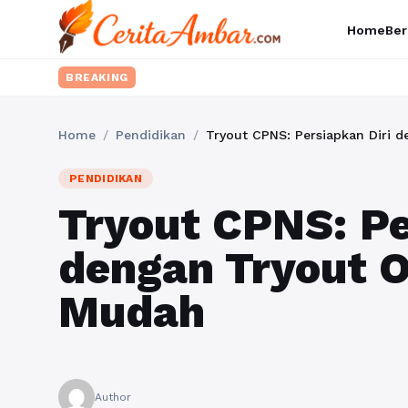
Home
Ber
BREAKING
Home
/
Pendidikan
/
Tryout CPNS: Persiapkan Diri 
PENDIDIKAN
Tryout CPNS: Pe
dengan Tryout O
Mudah
Author