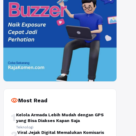
visibility
Most Read
1
Kelola Armada Lebih Mudah dengan GPS
yang Bisa Diakses Kapan Saja
Teknologi
2
Viral Jejak Digital Memalukan Komisaris