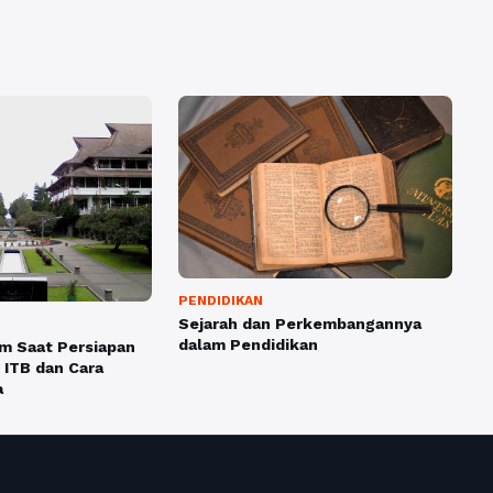
PENDIDIKAN
Sejarah dan Perkembangannya
dalam Pendidikan
m Saat Persiapan
 ITB dan Cara
a