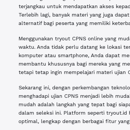
terjangkau untuk mendapatkan akses kepada 
Terlebih lagi, banyak materi yang juga dapat
alternatif bagi peserta yang memiliki keter
Menggunakan tryout CPNS online yang mud
waktu. Anda tidak perlu datang ke lokasi t
komputer atau smartphone, Anda dapat mengi
membantu khususnya bagi mereka yang memi
tetapi tetap ingin mempelajari materi ujian
Sekarang ini, dengan perkembangan teknolo
menghadapi ujian CPNS menjadi lebih muda
mudah adalah langkah yang tepat bagi siap
dalam seleksi ini. Platform seperti tryout.i
optimal, lengkap dengan berbagai fitur ya