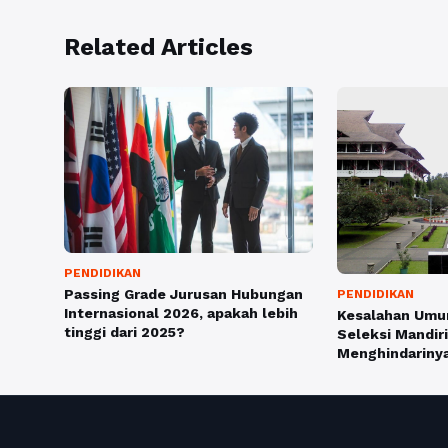
Related Articles
PENDIDIKAN
Passing Grade Jurusan Hubungan
PENDIDIKAN
Internasional 2026, apakah lebih
Kesalahan Umu
tinggi dari 2025?
Seleksi Mandiri
Menghindariny