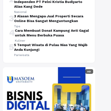
Independen PT Pelni Kristia Budiyarto
Alias Kang Dede
Nasional
3
3 Alasan Mengapa Jual Properti Secara
Online Bisa Sangat Menguntungkan
Tips
4
Cara Membuat Donat Kampung Anti Gagal
untuk Menu Berbuka Puasa
Kuliner
5
5 Tempat Wisata di Pulau Nias Yang Wajib
Anda Kunjungi
Pariwisata
AD