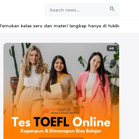
search
eru dan materi lengkap hanya di YukBelajar.com. Mulai langkah su
AD