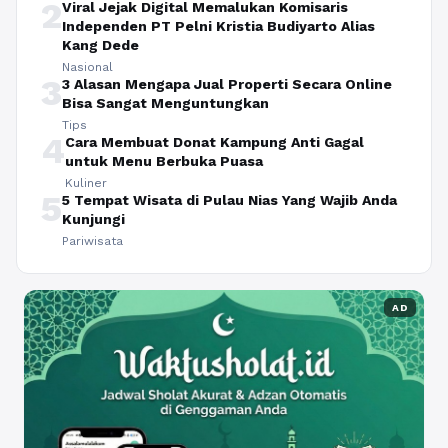
2
Viral Jejak Digital Memalukan Komisaris
Independen PT Pelni Kristia Budiyarto Alias
Kang Dede
Nasional
3
3 Alasan Mengapa Jual Properti Secara Online
Bisa Sangat Menguntungkan
Tips
4
Cara Membuat Donat Kampung Anti Gagal
untuk Menu Berbuka Puasa
Kuliner
5
5 Tempat Wisata di Pulau Nias Yang Wajib Anda
Kunjungi
Pariwisata
AD