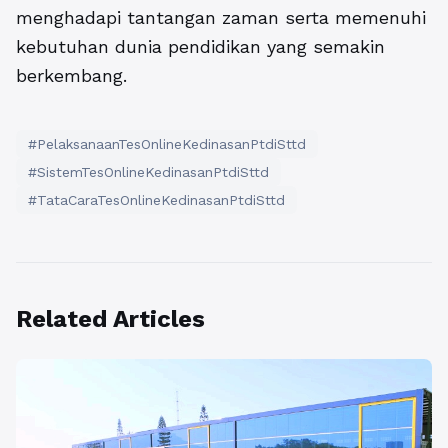
menghadapi tantangan zaman serta memenuhi
kebutuhan dunia pendidikan yang semakin
berkembang.
#PelaksanaanTesOnlineKedinasanPtdiSttd
#SistemTesOnlineKedinasanPtdiSttd
#TataCaraTesOnlineKedinasanPtdiSttd
Related Articles