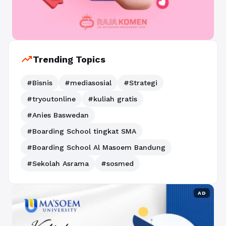
trending_up
Trending Topics
#Bisnis
#mediasosial
#Strategi
#tryoutonline
#kuliah gratis
#Anies Baswedan
#Boarding School tingkat SMA
#Boarding School Al Masoem Bandung
#Sekolah Asrama
#sosmed
AD