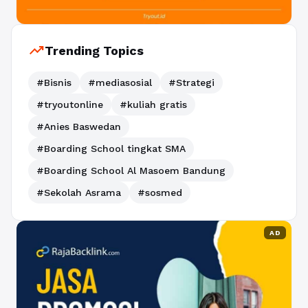
trending_up
Trending Topics
#Bisnis
#mediasosial
#Strategi
#tryoutonline
#kuliah gratis
#Anies Baswedan
#Boarding School tingkat SMA
#Boarding School Al Masoem Bandung
#Sekolah Asrama
#sosmed
AD