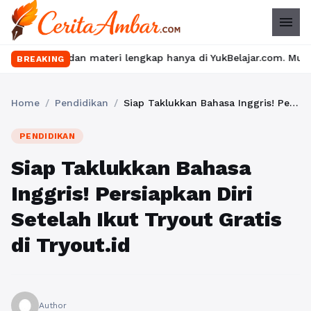
menu
dan materi lengkap hanya di YukBelajar.com. Mulai langkah sukse
BREAKING
Home
/
Pendidikan
/
Siap Taklukkan Bahasa Inggris! Persiapkan Diri Setelah Ikut Tryout Gratis di Tryout.id
PENDIDIKAN
Siap Taklukkan Bahasa
Inggris! Persiapkan Diri
Setelah Ikut Tryout Gratis
di Tryout.id
Author