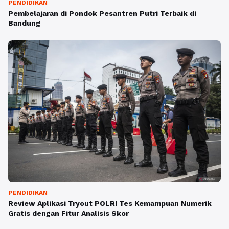
PENDIDIKAN
Pembelajaran di Pondok Pesantren Putri Terbaik di
Bandung
PENDIDIKAN
Review Aplikasi Tryout POLRI Tes Kemampuan Numerik
Gratis dengan Fitur Analisis Skor