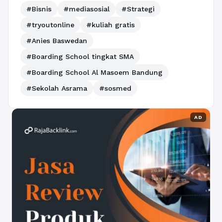
#Bisnis
#mediasosial
#Strategi
#tryoutonline
#kuliah gratis
#Anies Baswedan
#Boarding School tingkat SMA
#Boarding School Al Masoem Bandung
#Sekolah Asrama
#sosmed
AD