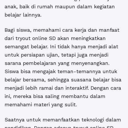
anak, baik di rumah maupun dalam kegiatan
belajar lainnya.
Bagi siswa, memahami cara kerja dan manfaat
dari tryout online SD akan meningkatkan
semangat belajar. Ini tidak hanya menjadi alat
untuk persiapan ujian, tetapi juga menjadi
sarana pembelajaran yang menyenangkan.
Siswa bisa mengajak teman-temannya untuk
belajar bersama, sehingga suasana belajar bisa
menjadi lebih ramai dan interaktif. Dengan cara
ini, mereka bisa saling membantu dalam
memahami materi yang sulit.
Saatnya untuk memanfaatkan teknologi dalam
pendidikan. Dengan adanya tryout online SD