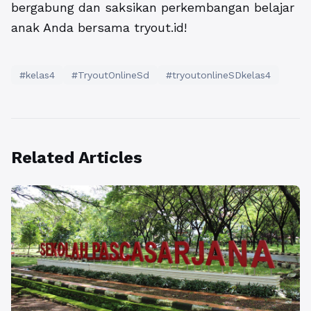
bergabung dan saksikan perkembangan belajar
anak Anda bersama tryout.id!
#kelas4
#TryoutOnlineSd
#tryoutonlineSDkelas4
Related Articles