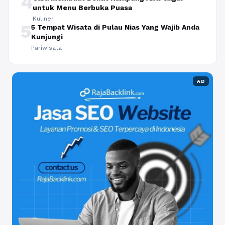
4
untuk Menu Berbuka Puasa
Kuliner
5
5 Tempat Wisata di Pulau Nias Yang Wajib Anda
Kunjungi
Pariwisata
AD