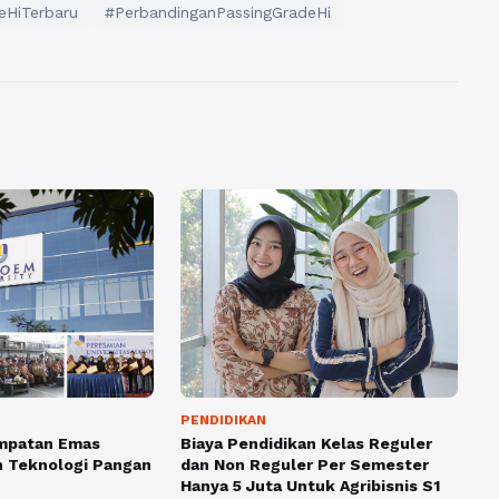
eHiTerbaru
#PerbandinganPassingGradeHi
PENDIDIKAN
mpatan Emas
Biaya Pendidikan Kelas Reguler
n Teknologi Pangan
dan Non Reguler Per Semester
Hanya 5 Juta Untuk Agribisnis S1