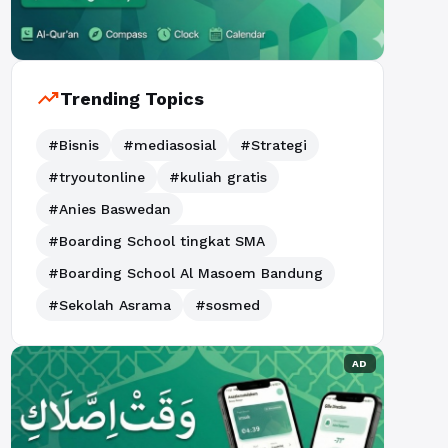
trending_up
Trending Topics
#Bisnis
#mediasosial
#Strategi
#tryoutonline
#kuliah gratis
#Anies Baswedan
#Boarding School tingkat SMA
#Boarding School Al Masoem Bandung
#Sekolah Asrama
#sosmed
AD