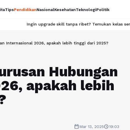
ita
Tips
Pendidikan
Nasional
Kesehatan
Teknologi
Politik
upgrade skill tanpa ribet? Temukan kelas seru dan materi lengka
 Internasional 2026, apakah lebih tinggi dari 2025?
Jurusan Hubungan
026, apakah lebih
?
calendar_today
schedule
Mar 13, 2025
19:03