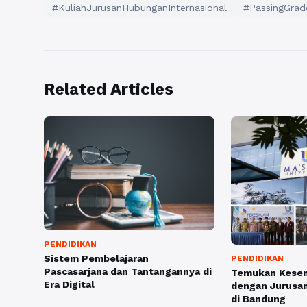
#KuliahJurusanHubunganInternasional
#PassingGrad
Related Articles
PENDIDIKAN
Sistem Pembelajaran
PENDIDIKAN
Pascasarjana dan Tantangannya di
Temukan Kese
Era Digital
dengan Jurusa
di Bandung