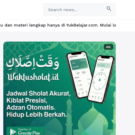
search
p hanya di YukBelajar.com. Mulai langkah suksesmu hari ini! • M
AD