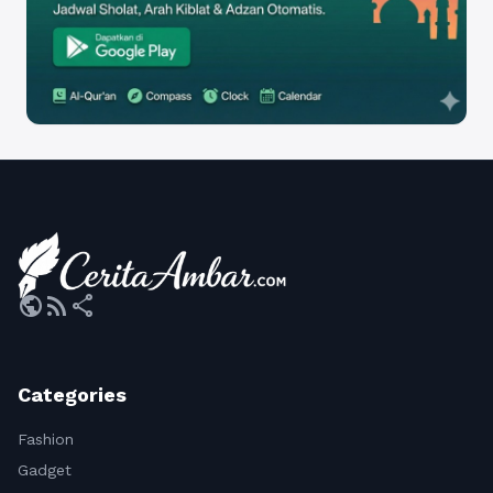
public
rss_feed
share
Categories
Fashion
Gadget