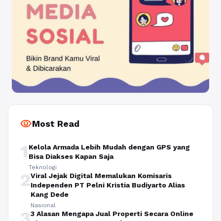
visibility
Most Read
1
Kelola Armada Lebih Mudah dengan GPS yang
Bisa Diakses Kapan Saja
Teknologi
2
Viral Jejak Digital Memalukan Komisaris
Independen PT Pelni Kristia Budiyarto Alias
Kang Dede
Nasional
3
3 Alasan Mengapa Jual Properti Secara Online