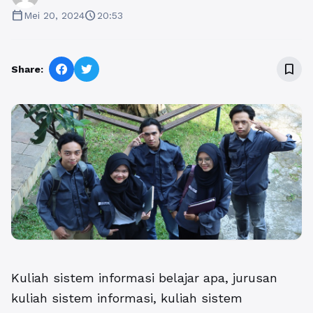
calendar_today
schedule
Mei 20, 2024
20:53
bookmark_border
Share:
Kuliah sistem informasi belajar apa
, jurusan
kuliah sistem informasi, kuliah sistem