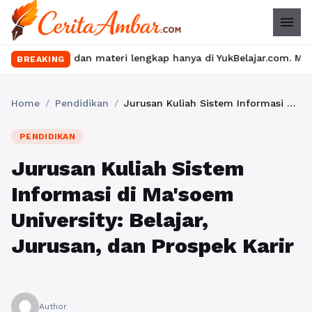
menu
u dan materi lengkap hanya di YukBelajar.com. Mulai langkah suk
BREAKING
Home
/
Pendidikan
/
Jurusan Kuliah Sistem Informasi di Ma'soem University: Belajar, Jurusan, dan Prospek Karir
PENDIDIKAN
Jurusan Kuliah Sistem
Informasi di Ma'soem
University: Belajar,
Jurusan, dan Prospek Karir
Author