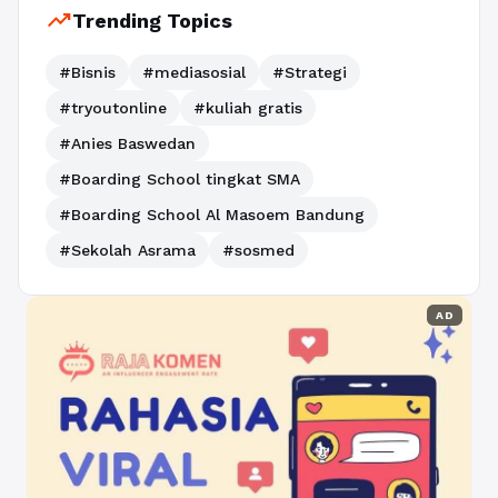
trending_up
Trending Topics
#Bisnis
#mediasosial
#Strategi
#tryoutonline
#kuliah gratis
#Anies Baswedan
#Boarding School tingkat SMA
#Boarding School Al Masoem Bandung
#Sekolah Asrama
#sosmed
AD