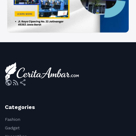
public
rss_feed
share
Categories
Fashion
Gadget