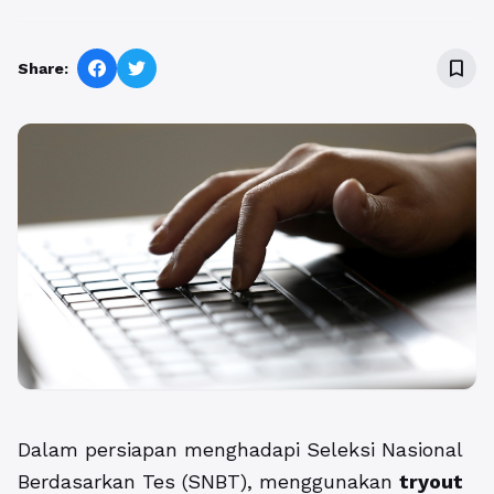
bookmark_border
Share:
Dalam persiapan menghadapi Seleksi Nasional
Berdasarkan Tes (SNBT), menggunakan
tryout