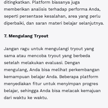
ditingkatkan. Platform biasanya juga
memberikan analisis terhadap performa Anda,
seperti persentase kesalahan, area yang perlu
diperbaiki, dan saran materi belajar selanjutnya.
7. Mengulang Tryout
Jangan ragu untuk mengulangi tryout yang
sama atau mencoba tryout yang berbeda
setelah melakukan evaluasi. Dengan
mengulang, Anda bisa melihat perkembangan
kemampuan belajar Anda. Beberapa platform
menyediakan fitur untuk menyimpan progres
belajar, sehingga Anda bisa melacak kemajuan
dari waktu ke waktu.