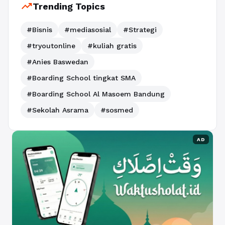
trending_up
Trending Topics
#Bisnis
#mediasosial
#Strategi
#tryoutonline
#kuliah gratis
#Anies Baswedan
#Boarding School tingkat SMA
#Boarding School Al Masoem Bandung
#Sekolah Asrama
#sosmed
AD