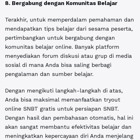
8. Bergabung dengan Komunitas Belajar
Terakhir, untuk memperdalam pemahaman dan
mendapatkan tips belajar dari sesama peserta,
pertimbangkan untuk bergabung dengan
komunitas belajar online. Banyak platform
menyediakan forum diskusi atau grup di media
sosial di mana Anda bisa saling berbagi
pengalaman dan sumber belajar.
Dengan mengikuti langkah-langkah di atas,
Anda bisa maksimal memanfaatkan tryout
online SNBT gratis untuk persiapan SNBT.
Dengan hasil dan pembahasan otomatis, hal ini
akan sangat membantu efektivitas belajar dan
meningkatkan kepercayaan diri Anda menjelang