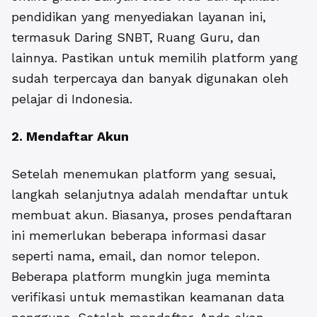
pendidikan yang menyediakan layanan ini,
termasuk Daring SNBT, Ruang Guru, dan
lainnya. Pastikan untuk memilih platform yang
sudah terpercaya dan banyak digunakan oleh
pelajar di Indonesia.
2. Mendaftar Akun
Setelah menemukan platform yang sesuai,
langkah selanjutnya adalah mendaftar untuk
membuat akun. Biasanya, proses pendaftaran
ini memerlukan beberapa informasi dasar
seperti nama, email, dan nomor telepon.
Beberapa platform mungkin juga meminta
verifikasi untuk memastikan keamanan data