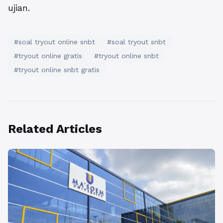
ujian.
#soal tryout online snbt
#soal tryout snbt
#tryout online gratis
#tryout online snbt
#tryout online snbt gratis
Related Articles