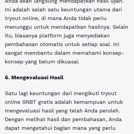
Anda akan langsung mendapatkan hasil ujian.
Ini adalah salah satu keuntungan utama dari
tryout online, di mana Anda tidak perlu
menunggu untuk mendapatkan hasilnya. Selain
itu, biasanya platform juga menyediakan
pembahasan otomatis untuk setiap soal. Ini
sangat membantu dalam memahami konsep-
konsep yang belum dikuasai.
6. Mengevaluasi Hasil
Satu lagi keuntungan dari mengikuti tryout
online SNBT gratis adalah kemampuan untuk
mengevaluasi hasil yang telah Anda peroleh.
Dengan melihat hasil dan pembahasan, Anda
dapat mengetahui bagian mana yang perlu