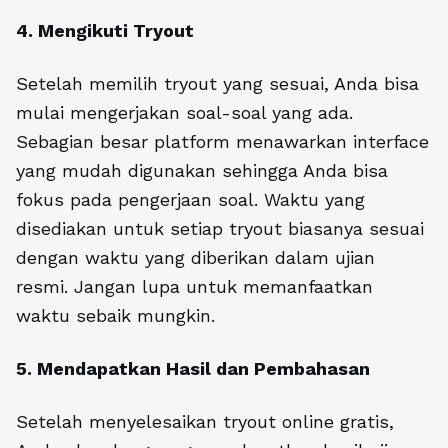
4. Mengikuti Tryout
Setelah memilih tryout yang sesuai, Anda bisa
mulai mengerjakan soal-soal yang ada.
Sebagian besar platform menawarkan interface
yang mudah digunakan sehingga Anda bisa
fokus pada pengerjaan soal. Waktu yang
disediakan untuk setiap tryout biasanya sesuai
dengan waktu yang diberikan dalam ujian
resmi. Jangan lupa untuk memanfaatkan
waktu sebaik mungkin.
5. Mendapatkan Hasil dan Pembahasan
Setelah menyelesaikan tryout online gratis,