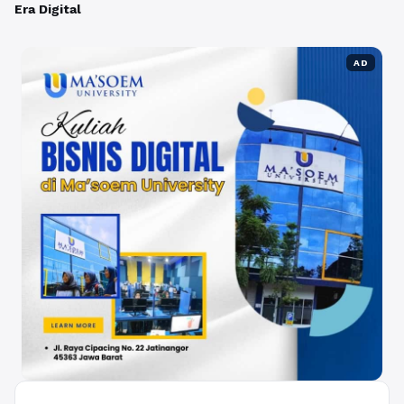
Era Digital
AD