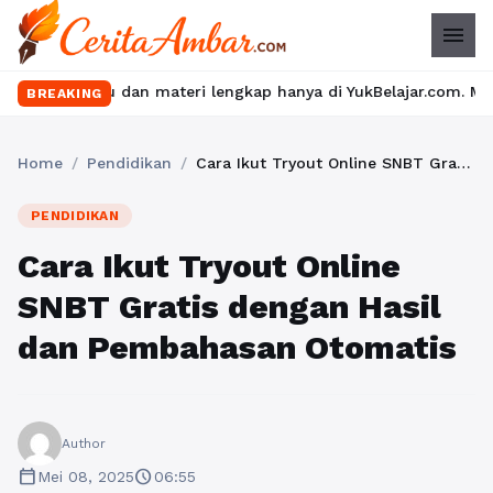
menu
eru dan materi lengkap hanya di YukBelajar.com. Mulai langkah su
BREAKING
Home
/
Pendidikan
/
Cara Ikut Tryout Online SNBT Gratis dengan Hasil dan Pembahasan Otomatis
PENDIDIKAN
Cara Ikut Tryout Online
SNBT Gratis dengan Hasil
dan Pembahasan Otomatis
Author
calendar_today
schedule
Mei 08, 2025
06:55