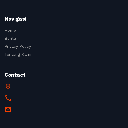
Navigasi
Home
Berita
Privacy Policy
Tentang Kami
Contact
location_on
call
mail