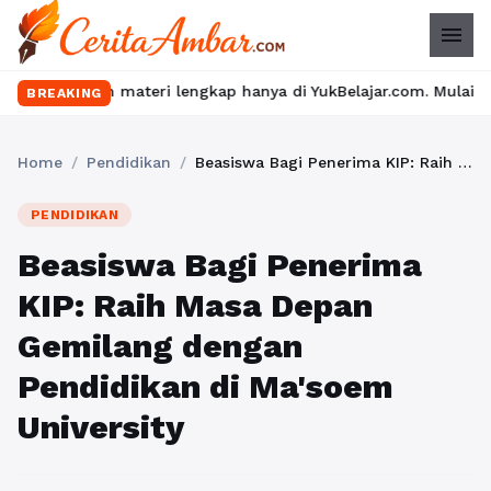
menu
n materi lengkap hanya di YukBelajar.com. Mulai langkah suksesmu
BREAKING
Home
/
Pendidikan
/
Beasiswa Bagi Penerima KIP: Raih Masa Depan Gemilang dengan Pendidikan di Ma'soem University
PENDIDIKAN
Beasiswa Bagi Penerima
KIP: Raih Masa Depan
Gemilang dengan
Pendidikan di Ma'soem
University