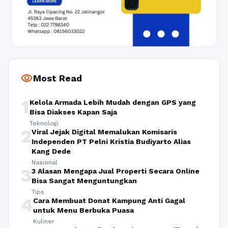
visibility
Most Read
1
Kelola Armada Lebih Mudah dengan GPS yang
Bisa Diakses Kapan Saja
Teknologi
2
Viral Jejak Digital Memalukan Komisaris
Independen PT Pelni Kristia Budiyarto Alias
Kang Dede
Nasional
3
3 Alasan Mengapa Jual Properti Secara Online
Bisa Sangat Menguntungkan
Tips
4
Cara Membuat Donat Kampung Anti Gagal
untuk Menu Berbuka Puasa
Kuliner