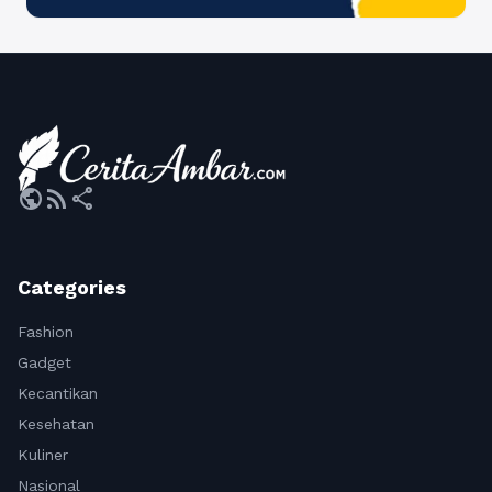
public
rss_feed
share
Categories
Fashion
Gadget
Kecantikan
Kesehatan
Kuliner
Nasional