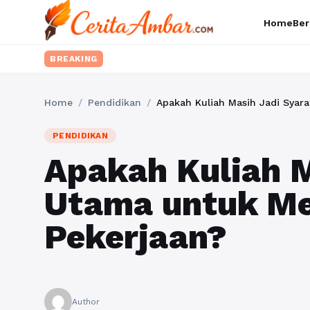
Home
Ber
BREAKING
Home
/
Pendidikan
/
Apakah Kuliah Masih Jadi Syar
PENDIDIKAN
Apakah Kuliah M
Utama untuk M
Pekerjaan?
Author