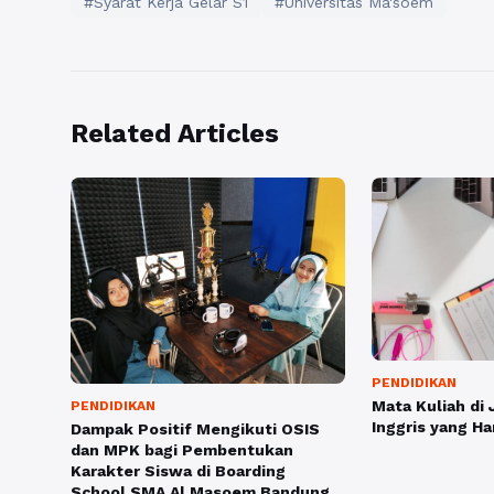
#Syarat Kerja Gelar S1
#Universitas Ma'soem
Related Articles
PENDIDIKAN
Mata Kuliah di 
PENDIDIKAN
Inggris yang H
Dampak Positif Mengikuti OSIS
dan MPK bagi Pembentukan
Karakter Siswa di Boarding
School SMA Al Masoem Bandung