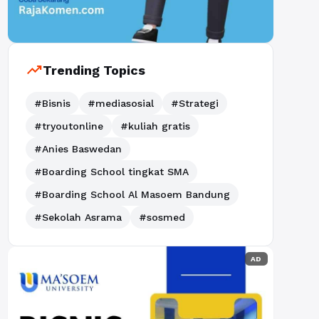
trending_up
Trending Topics
#Bisnis
#mediasosial
#Strategi
#tryoutonline
#kuliah gratis
#Anies Baswedan
#Boarding School tingkat SMA
#Boarding School Al Masoem Bandung
#Sekolah Asrama
#sosmed
AD