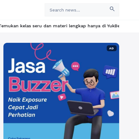
search
eru dan materi lengkap hanya di YukBelajar.com. Mulai langkah su
AD