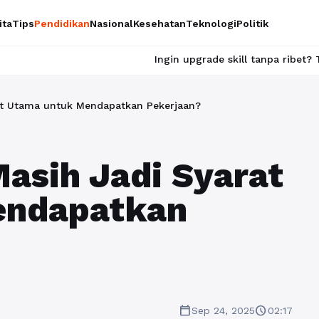
ita
Tips
Pendidikan
Nasional
Kesehatan
Teknologi
Politik
Ingin upgrade skill tanpa ribet? Temukan kelas s
at Utama untuk Mendapatkan Pekerjaan?
asih Jadi Syarat
endapatkan
calendar_today
schedule
Sep 24, 2025
02:17