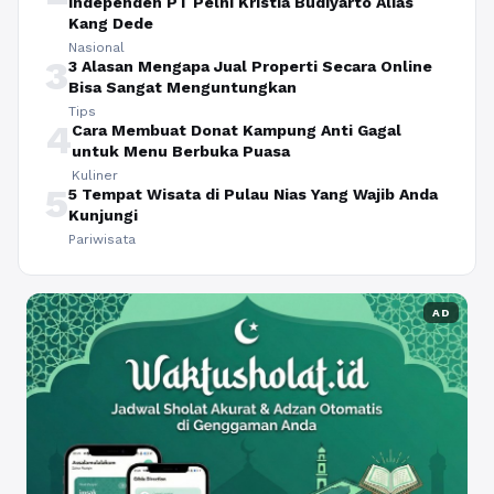
Independen PT Pelni Kristia Budiyarto Alias
Kang Dede
Nasional
3
3 Alasan Mengapa Jual Properti Secara Online
Bisa Sangat Menguntungkan
Tips
4
Cara Membuat Donat Kampung Anti Gagal
untuk Menu Berbuka Puasa
Kuliner
5
5 Tempat Wisata di Pulau Nias Yang Wajib Anda
Kunjungi
Pariwisata
AD