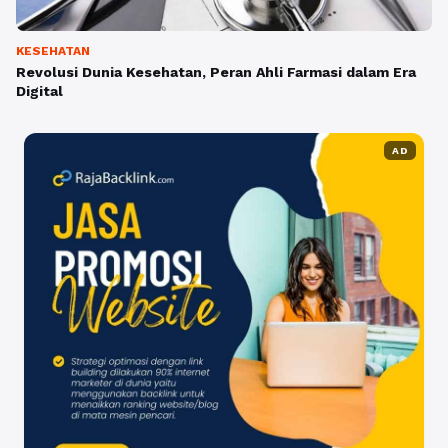
KESEHATAN
Revolusi Dunia Kesehatan, Peran Ahli Farmasi dalam Era
Digital
AD