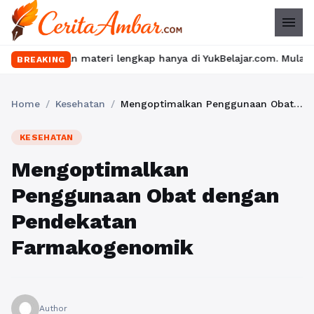
menu
 materi lengkap hanya di YukBelajar.com. Mulai langkah suksesmu 
BREAKING
Home
/
Kesehatan
/
Mengoptimalkan Penggunaan Obat dengan Pendekatan Farmakogenomik
KESEHATAN
Mengoptimalkan
Penggunaan Obat dengan
Pendekatan
Farmakogenomik
Author