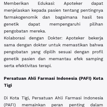
Memberikan Edukasi: Apoteker dapat
menjelaskan kepada pasien tentang pentingnya
farmakogenomik dan bagaimana hasil tes
genetik dapat mempengaruhi pilihan
pengobatan mereka.
Kolaborasi dengan Dokter: Apoteker bekerja
sama dengan dokter untuk memastikan bahwa
pengobatan yang dipilih sesuai dengan profil
genetik pasien dan memantau efek samping
serta efektivitas terapi.
Persatuan Ahli Farmasi Indonesia (PAFI) Kota
Tigi
Di Kota Tigi, Persatuan Ahli Farmasi Indonesia
(PAFI) memainkan peran penting dalam