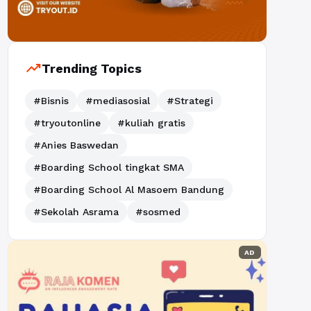
trending_up
Trending Topics
#Bisnis
#mediasosial
#Strategi
#tryoutonline
#kuliah gratis
#Anies Baswedan
#Boarding School tingkat SMA
#Boarding School Al Masoem Bandung
#Sekolah Asrama
#sosmed
AD