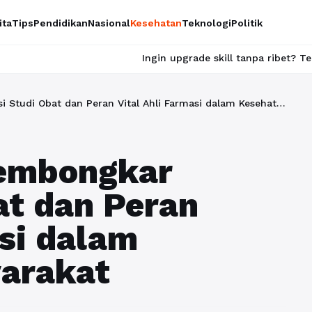
ita
Tips
Pendidikan
Nasional
Kesehatan
Teknologi
Politik
Ingin upgrade skill tanpa ribet? Temukan kelas seru d
Farmakologi: Membongkar Esensi Studi Obat dan Peran Vital Ahli Farmasi dalam Kesehatan Masyarakat
Membongkar
at dan Peran
asi dalam
arakat