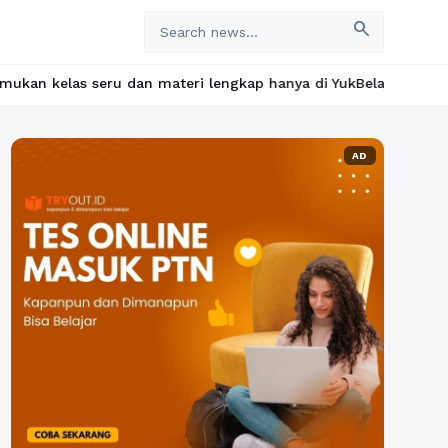
search
an materi lengkap hanya di YukBelajar.com. Mulai langkah sukses
AD