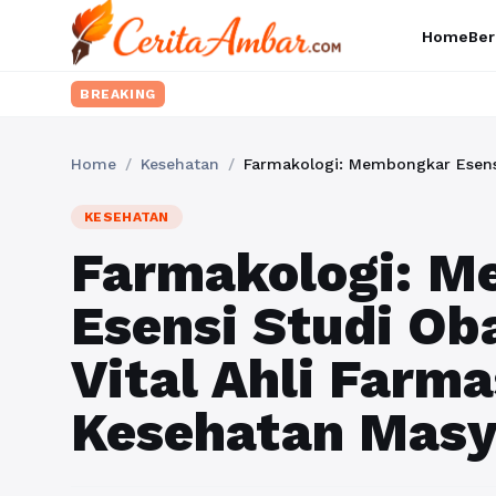
Home
Ber
BREAKING
Home
/
Kesehatan
/
KESEHATAN
Farmakologi: 
Esensi Studi Ob
Vital Ahli Farm
Kesehatan Masy