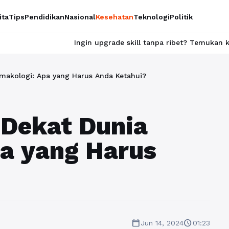
ita
Tips
Pendidikan
Nasional
Kesehatan
Teknologi
Politik
Ingin upgrade skill tanpa ribet? Temukan kelas seru dan mater
makologi: Apa yang Harus Anda Ketahui?
 Dekat Dunia
a yang Harus
calendar_today
schedule
Jun 14, 2024
01:23