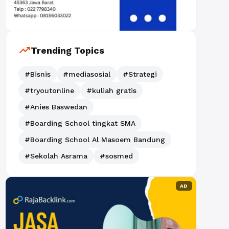
trending_up
Trending Topics
#Bisnis
#mediasosial
#Strategi
#tryoutonline
#kuliah gratis
#Anies Baswedan
#Boarding School tingkat SMA
#Boarding School Al Masoem Bandung
#Sekolah Asrama
#sosmed
AD