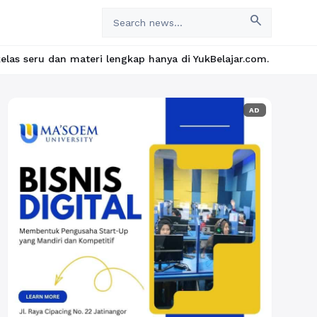
search
i lengkap hanya di YukBelajar.com. Mulai langkah suksesmu hari 
AD