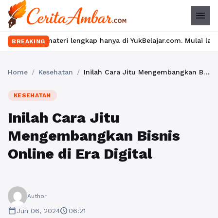
menu
dan materi lengkap hanya di YukBelajar.com. Mulai langkah sukse
BREAKING
Home
/
Kesehatan
/
Inilah Cara Jitu Mengembangkan Bisnis Online di Era Digital
KESEHATAN
Inilah Cara Jitu
Mengembangkan Bisnis
Online di Era Digital
Author
calendar_today
schedule
Jun 06, 2024
06:21