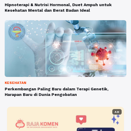
Hipnoterapi & Nutrisi Hormonal, Duet Ampuh untuk
Kesehatan Mental dan Berat Badan Ideal
KESEHATAN
Perkembangan Paling Baru dalam Terapi Genetik,
Harapan Baru di Dunia Pengobatan
AD