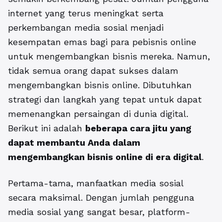
internet yang terus meningkat serta
perkembangan media sosial menjadi
kesempatan emas bagi para pebisnis online
untuk mengembangkan bisnis mereka. Namun,
tidak semua orang dapat sukses dalam
mengembangkan bisnis online. Dibutuhkan
strategi dan langkah yang tepat untuk dapat
memenangkan persaingan di dunia digital.
Berikut ini adalah
beberapa cara jitu yang
dapat membantu Anda dalam
mengembangkan bisnis online di era digital
.
Pertama-tama, manfaatkan media sosial
secara maksimal. Dengan jumlah pengguna
media sosial yang sangat besar, platform-