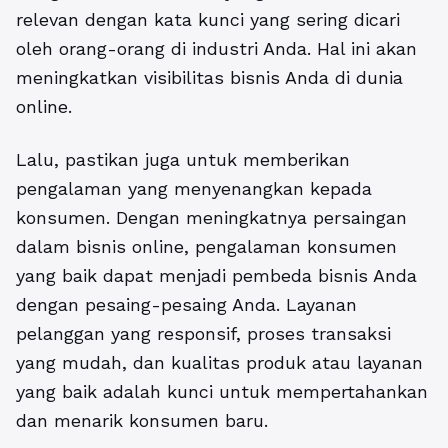
relevan dengan kata kunci yang sering dicari
oleh orang-orang di industri Anda. Hal ini akan
meningkatkan visibilitas bisnis Anda di dunia
online.
Lalu, pastikan juga untuk memberikan
pengalaman yang menyenangkan kepada
konsumen. Dengan meningkatnya persaingan
dalam bisnis online, pengalaman konsumen
yang baik dapat menjadi pembeda bisnis Anda
dengan pesaing-pesaing Anda. Layanan
pelanggan yang responsif, proses transaksi
yang mudah, dan kualitas produk atau layanan
yang baik adalah kunci untuk mempertahankan
dan menarik konsumen baru.