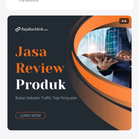
Pariwisata
AD