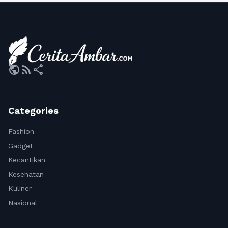
public
rss_feed
share
Categories
Fashion
Gadget
Kecantikan
Kesehatan
Kuliner
Nasional