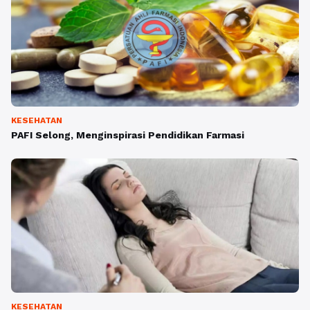
KESEHATAN
PAFI Selong, Menginspirasi Pendidikan Farmasi
KESEHATAN