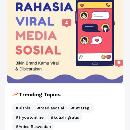
trending_up
Trending Topics
#Bisnis
#mediasosial
#Strategi
#tryoutonline
#kuliah gratis
#Anies Baswedan