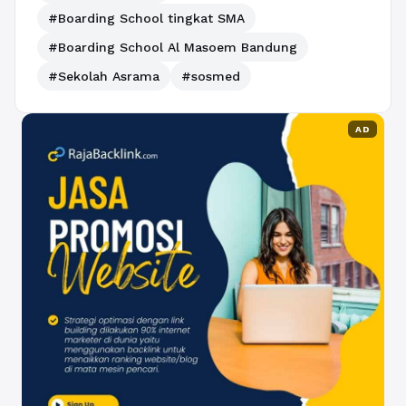
#Boarding School tingkat SMA
#Boarding School Al Masoem Bandung
#Sekolah Asrama
#sosmed
AD