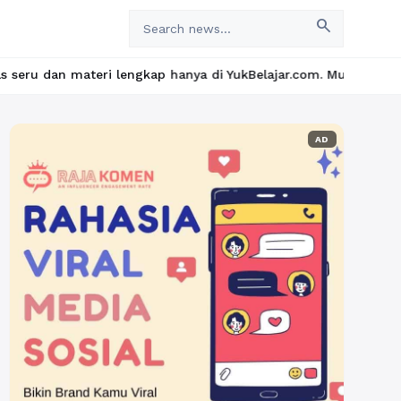
search
i lengkap hanya di YukBelajar.com. Mulai langkah suksesmu hari i
AD