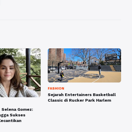
FASHION
Sejarah Entertainers Basketball
Classic di Rucker Park Harlem
u Selena Gomez:
ingga Sukses
Kecantikan