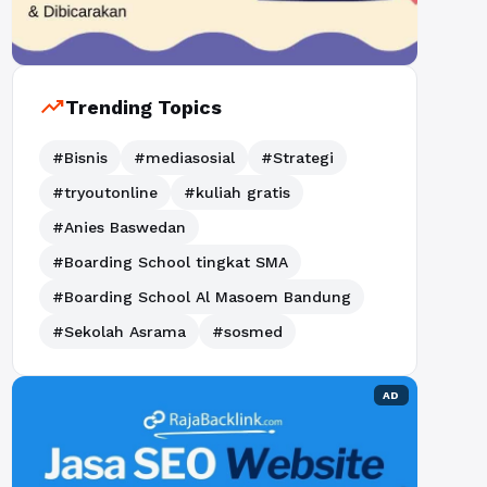
trending_up
Trending Topics
#Bisnis
#mediasosial
#Strategi
#tryoutonline
#kuliah gratis
#Anies Baswedan
#Boarding School tingkat SMA
#Boarding School Al Masoem Bandung
#Sekolah Asrama
#sosmed
AD