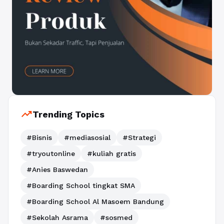
trending_up
Trending Topics
#Bisnis
#mediasosial
#Strategi
#tryoutonline
#kuliah gratis
#Anies Baswedan
#Boarding School tingkat SMA
#Boarding School Al Masoem Bandung
#Sekolah Asrama
#sosmed