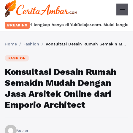
menu
gkap hanya di YukBelajar.com. Mulai langkah suksesmu hari ini! 
BREAKING
Home
/
Fashion
/
Konsultasi Desain Rumah Semakin Mudah Dengan Jasa Arsitek Online dari Emporio Architect
FASHION
Konsultasi Desain Rumah
Semakin Mudah Dengan
Jasa Arsitek Online dari
Emporio Architect
Author