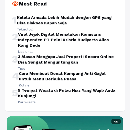
visibility
Most Read
1
Kelola Armada Lebih Mudah dengan GPS yang
Bisa Diakses Kapan Saja
Teknologi
2
Viral Jejak Digital Memalukan Komisaris
Independen PT Pelni Kristia Budiyarto Alias
Kang Dede
Nasional
3
3 Alasan Mengapa Jual Properti Secara Online
Bisa Sangat Menguntungkan
Tips
4
Cara Membuat Donat Kampung Anti Gagal
untuk Menu Berbuka Puasa
Kuliner
5
5 Tempat Wisata di Pulau Nias Yang Wajib Anda
Kunjungi
Pariwisata
AD