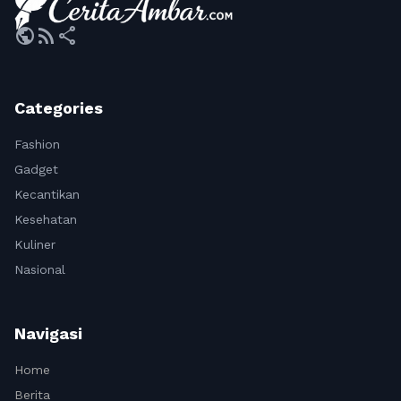
public
rss_feed
share
Categories
Fashion
Gadget
Kecantikan
Kesehatan
Kuliner
Nasional
Navigasi
Home
Berita