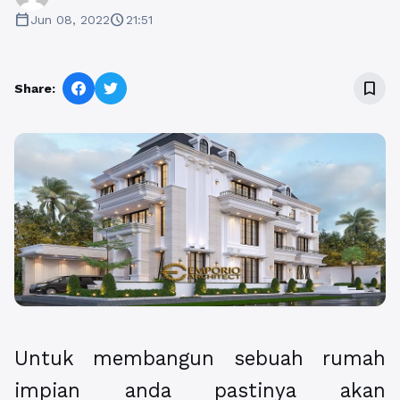
calendar_today
schedule
Jun 08, 2022
21:51
bookmark_border
Share:
Untuk membangun sebuah rumah
impian anda pastinya akan