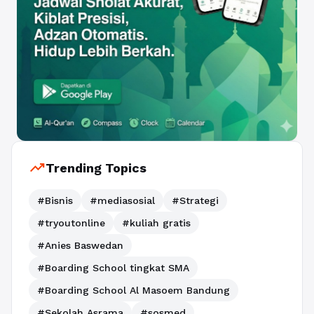
trending_up
Trending Topics
#Bisnis
#mediasosial
#Strategi
#tryoutonline
#kuliah gratis
#Anies Baswedan
#Boarding School tingkat SMA
#Boarding School Al Masoem Bandung
#Sekolah Asrama
#sosmed