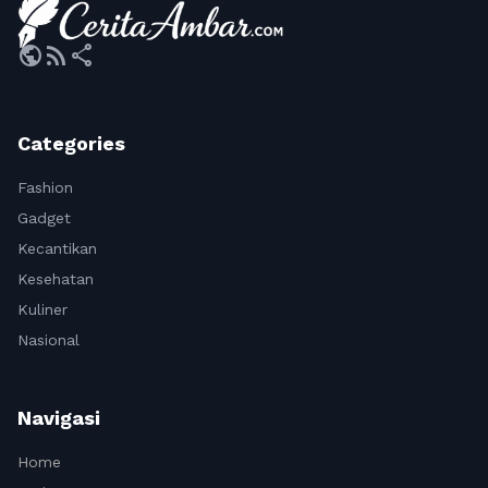
public
rss_feed
share
Categories
Fashion
Gadget
Kecantikan
Kesehatan
Kuliner
Nasional
Navigasi
Home