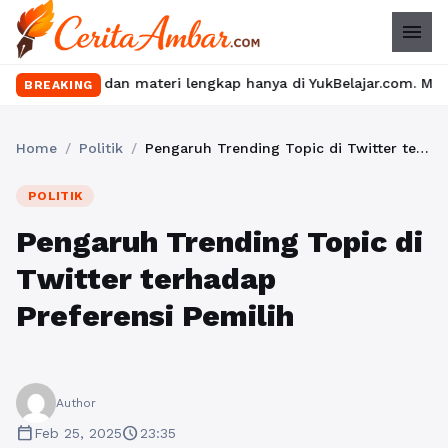
menu
 dan materi lengkap hanya di YukBelajar.com. Mulai langkah sukse
BREAKING
Home
/
Politik
/
Pengaruh Trending Topic di Twitter terhadap Preferensi Pemilih
POLITIK
Pengaruh Trending Topic di
Twitter terhadap
Preferensi Pemilih
Author
calendar_today
schedule
Feb 25, 2025
23:35