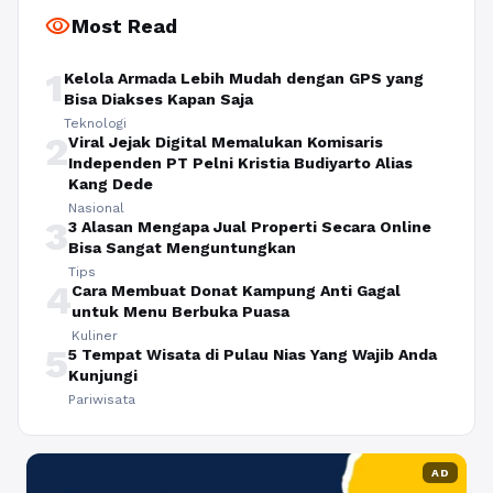
visibility
Most Read
1
Kelola Armada Lebih Mudah dengan GPS yang
Bisa Diakses Kapan Saja
Teknologi
2
Viral Jejak Digital Memalukan Komisaris
Independen PT Pelni Kristia Budiyarto Alias
Kang Dede
Nasional
3
3 Alasan Mengapa Jual Properti Secara Online
Bisa Sangat Menguntungkan
Tips
4
Cara Membuat Donat Kampung Anti Gagal
untuk Menu Berbuka Puasa
Kuliner
5
5 Tempat Wisata di Pulau Nias Yang Wajib Anda
Kunjungi
Pariwisata
AD