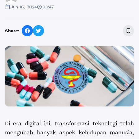
calendar_today
schedule
Jun 18, 2024
03:47
bookmark_border
Share:
Di era digital ini, transformasi teknologi telah
mengubah banyak aspek kehidupan manusia,