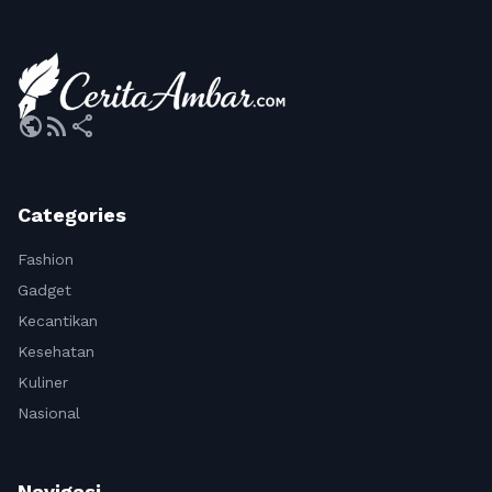
public
rss_feed
share
Categories
Fashion
Gadget
Kecantikan
Kesehatan
Kuliner
Nasional
Navigasi