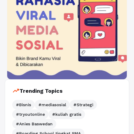
trending_up
Trending Topics
#Bisnis
#mediasosial
#Strategi
#tryoutonline
#kuliah gratis
#Anies Baswedan
#Boarding School tingkat SMA