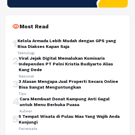
visibility
Most Read
1
Kelola Armada Lebih Mudah dengan GPS yang
Bisa Diakses Kapan Saja
Teknologi
2
Viral Jejak Digital Memalukan Komisaris
Independen PT Pelni Kristia Budiyarto Alias
Kang Dede
Nasional
3
3 Alasan Mengapa Jual Properti Secara Online
Bisa Sangat Menguntungkan
Tips
4
Cara Membuat Donat Kampung Anti Gagal
untuk Menu Berbuka Puasa
Kuliner
5
5 Tempat Wisata di Pulau Nias Yang Wajib Anda
Kunjungi
Pariwisata