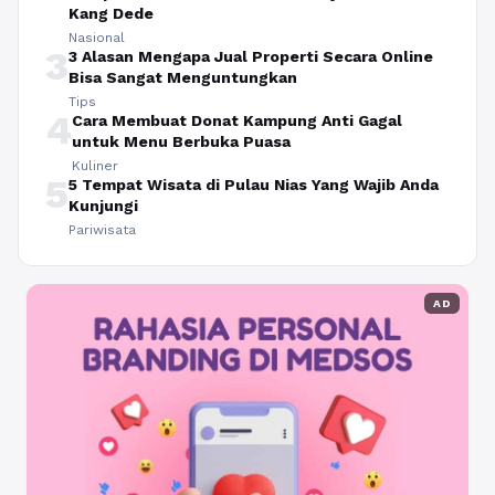
Kang Dede
Nasional
3
3 Alasan Mengapa Jual Properti Secara Online
Bisa Sangat Menguntungkan
Tips
4
Cara Membuat Donat Kampung Anti Gagal
untuk Menu Berbuka Puasa
Kuliner
5
5 Tempat Wisata di Pulau Nias Yang Wajib Anda
Kunjungi
Pariwisata
AD