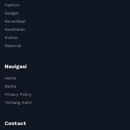
Fashion
Gadget
Kecantikan
Kesehatan
Kuliner
Nasional
Navigasi
Home
Berita
Privacy Policy
Tentang Kami
Contact