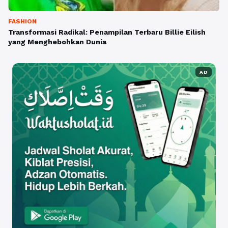
FASHION
Transformasi Radikal: Penampilan Terbaru Billie Eilish
yang Menghebohkan Dunia
AD