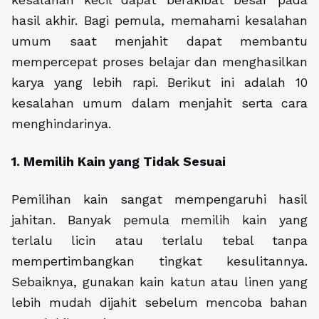
hasil akhir. Bagi pemula, memahami kesalahan
umum saat menjahit dapat membantu
mempercepat proses belajar dan menghasilkan
karya yang lebih rapi. Berikut ini adalah 10
kesalahan umum dalam menjahit serta cara
menghindarinya.
1. Memilih Kain yang Tidak Sesuai
Pemilihan kain sangat mempengaruhi hasil
jahitan. Banyak pemula memilih kain yang
terlalu licin atau terlalu tebal tanpa
mempertimbangkan tingkat kesulitannya.
Sebaiknya, gunakan kain katun atau linen yang
lebih mudah dijahit sebelum mencoba bahan