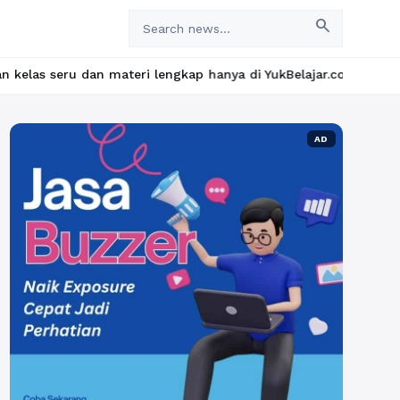
search
n materi lengkap hanya di YukBelajar.com. Mulai langkah suksesmu
AD