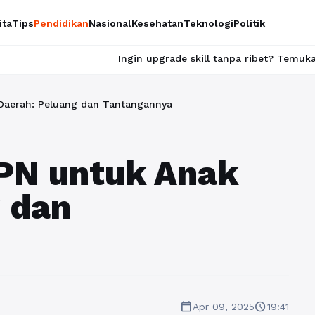
ita
Tips
Pendidikan
Nasional
Kesehatan
Teknologi
Politik
Ingin upgrade skill tanpa ribet? Temukan kelas seru da
Daerah: Peluang dan Tantangannya
PN untuk Anak
 dan
calendar_today
schedule
Apr 09, 2025
19:41