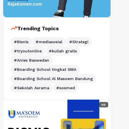
trending_up
Trending Topics
#Bisnis
#mediasosial
#Strategi
#tryoutonline
#kuliah gratis
#Anies Baswedan
#Boarding School tingkat SMA
#Boarding School Al Masoem Bandung
#Sekolah Asrama
#sosmed
AD