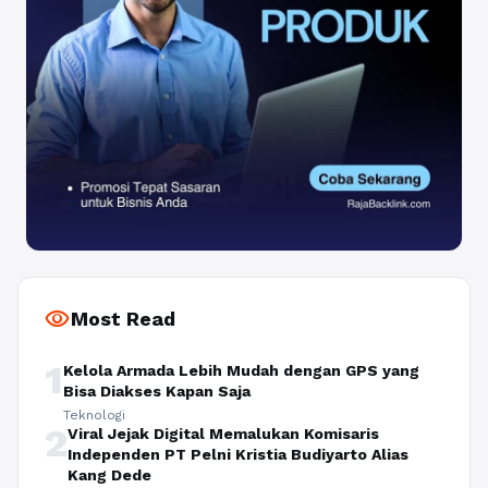
visibility
Most Read
1
Kelola Armada Lebih Mudah dengan GPS yang
Bisa Diakses Kapan Saja
Teknologi
2
Viral Jejak Digital Memalukan Komisaris
Independen PT Pelni Kristia Budiyarto Alias
Kang Dede