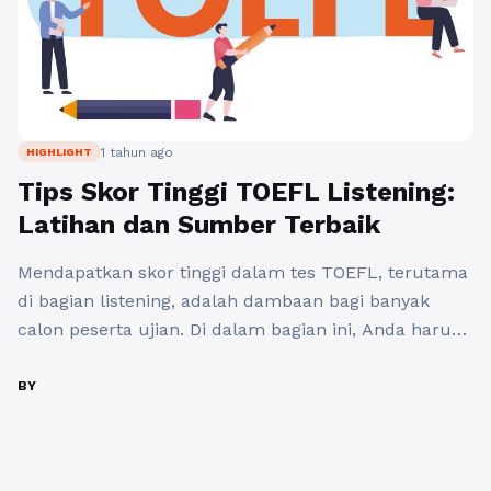
1 tahun ago
HIGHLIGHT
Tips Skor Tinggi TOEFL Listening:
Latihan dan Sumber Terbaik
Mendapatkan skor tinggi dalam tes TOEFL, terutama
di bagian listening, adalah dambaan bagi banyak
calon peserta ujian. Di dalam bagian ini, Anda harus
dapat memahami berbagai aksen dan konteks yang
beragam. Berikut adalah beberapa tips skor tinggi
BY
TOEFL dan latihan yang dapat membantu Anda
meraih skor tinggi TOEFL listening. 1. Pahami Format
TOEFL Listening Sebelum ...
Baca Selengkapnya