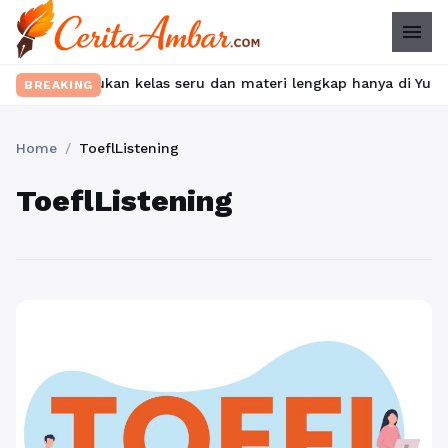
menu
ibet? Temukan kelas seru dan materi lengkap hanya di YukBelajar
BREAKING
Home
/
ToeflListening
ToeflListening