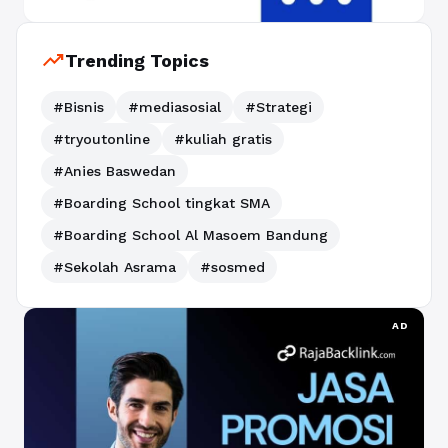
trending_up
Trending Topics
#Bisnis
#mediasosial
#Strategi
#tryoutonline
#kuliah gratis
#Anies Baswedan
#Boarding School tingkat SMA
#Boarding School Al Masoem Bandung
#Sekolah Asrama
#sosmed
AD