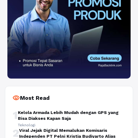
visibility
Most Read
1
Kelola Armada Lebih Mudah dengan GPS yang
Bisa Diakses Kapan Saja
Teknologi
2
Viral Jejak Digital Memalukan Komisaris
Independen PT Pelni Kristia Budiyarto Alias