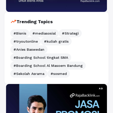
trending_up
Trending Topics
#Bisnis
#mediasosial
#Strategi
#tryoutonline
#kuliah gratis
#Anies Baswedan
#Boarding School tingkat SMA
#Boarding School Al Masoem Bandung
#Sekolah Asrama
#sosmed
AD