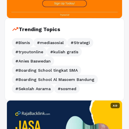
trending_up
Trending Topics
#Bisnis
#mediasosial
#Strategi
#tryoutonline
#kuliah gratis
#Anies Baswedan
#Boarding School tingkat SMA
#Boarding School Al Masoem Bandung
#Sekolah Asrama
#sosmed
AD