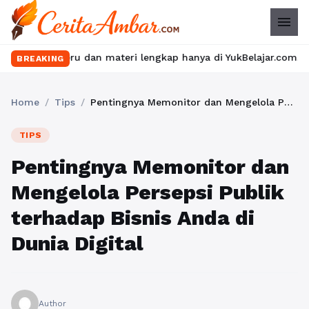
menu
ru dan materi lengkap hanya di YukBelajar.com. Mulai langkah su
BREAKING
Home
/
Tips
/
Pentingnya Memonitor dan Mengelola Persepsi Publik terhadap Bisnis Anda di Dunia Digital
TIPS
Pentingnya Memonitor dan
Mengelola Persepsi Publik
terhadap Bisnis Anda di
Dunia Digital
Author