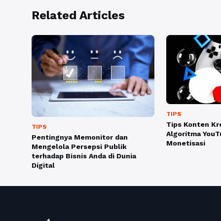
Related Articles
TIPS
Tips Konten K
TIPS
Algoritma You
Pentingnya Memonitor dan
Monetisasi
Mengelola Persepsi Publik
terhadap Bisnis Anda di Dunia
Digital