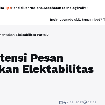
ita
Tips
Pendidikan
Nasional
Kesehatan
Teknologi
Politik
Ingin upgrade skill tanpa ribet? Temukan kelas se
entukan Elektabilitas Partai?
tensi Pesan
kan Elektabilitas
calendar_today
schedule
Apr 22, 2025
07:32