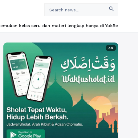
search
ru dan materi lengkap hanya di YukBelajar.com. Mulai langkah su
AD