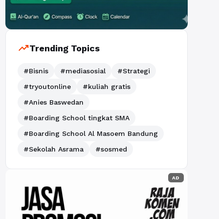
trending_up
Trending Topics
#Bisnis
#mediasosial
#Strategi
#tryoutonline
#kuliah gratis
#Anies Baswedan
#Boarding School tingkat SMA
#Boarding School Al Masoem Bandung
#Sekolah Asrama
#sosmed
AD