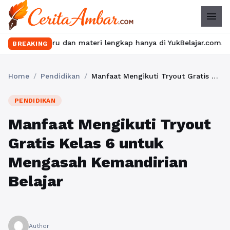
menu
ru dan materi lengkap hanya di YukBelajar.com. Mulai langkah su
BREAKING
Home
/
Pendidikan
/
Manfaat Mengikuti Tryout Gratis Kelas 6 untuk Mengasah Kemandirian Belajar
PENDIDIKAN
Manfaat Mengikuti Tryout
Gratis Kelas 6 untuk
Mengasah Kemandirian
Belajar
Author