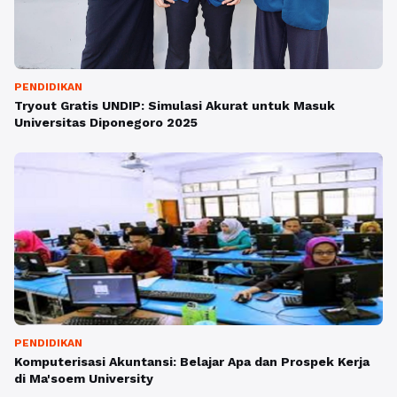
PENDIDIKAN
Tryout Gratis UNDIP: Simulasi Akurat untuk Masuk
Universitas Diponegoro 2025
PENDIDIKAN
Komputerisasi Akuntansi: Belajar Apa dan Prospek Kerja
di Ma'soem University