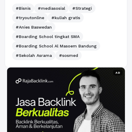
#Bisnis
#mediasosial
#Strategi
#tryoutonline
#kuliah gratis
#Anies Baswedan
#Boarding School tingkat SMA
#Boarding School Al Masoem Bandung
#Sekolah Asrama
#sosmed
AD