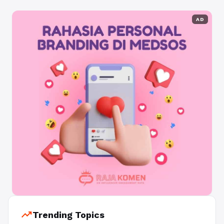
AD
trending_up
Trending Topics