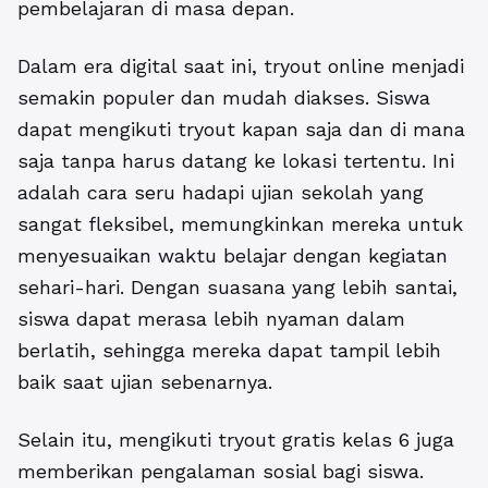
pembelajaran di masa depan.
Dalam era digital saat ini, tryout online menjadi
semakin populer dan mudah diakses. Siswa
dapat mengikuti tryout kapan saja dan di mana
saja tanpa harus datang ke lokasi tertentu. Ini
adalah cara seru hadapi ujian sekolah yang
sangat fleksibel, memungkinkan mereka untuk
menyesuaikan waktu belajar dengan kegiatan
sehari-hari. Dengan suasana yang lebih santai,
siswa dapat merasa lebih nyaman dalam
berlatih, sehingga mereka dapat tampil lebih
baik saat ujian sebenarnya.
Selain itu, mengikuti tryout gratis kelas 6 juga
memberikan pengalaman sosial bagi siswa.